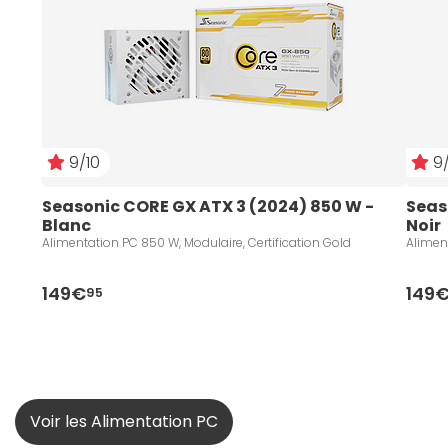
9/10
9/
Seasonic CORE GX ATX 3 (2024) 850 W - 
Seas
Blanc
Noir
Alimentation PC 850 W, Modulaire, Certification Gold
Aliment
149€
149
95
Voir les Alimentation PC