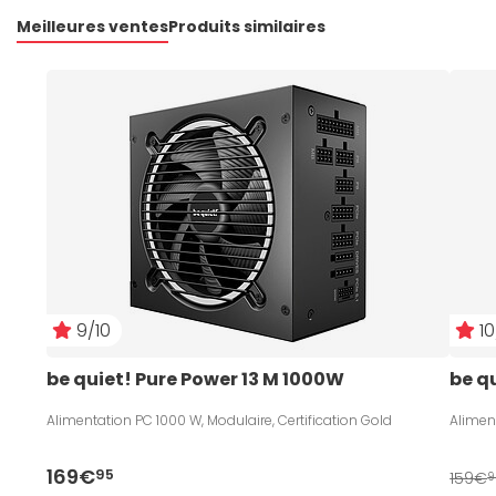
Meilleures ventes
Produits similaires
9/10
10
be quiet! Pure Power 13 M 1000W
be q
Alimentation PC 1000 W, Modulaire, Certification Gold
Aliment
169€
95
159€
9