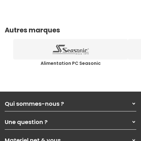
Autres marques
Alimentation PC Seasonic
Qui sommes-nous ?
Qui sommes-nous ?
Une question ?
Nos services
Les magasins Materiel.net
Rubrique d'aide / FAQ
Nos solutions pour les pros
Materiel.net & vous