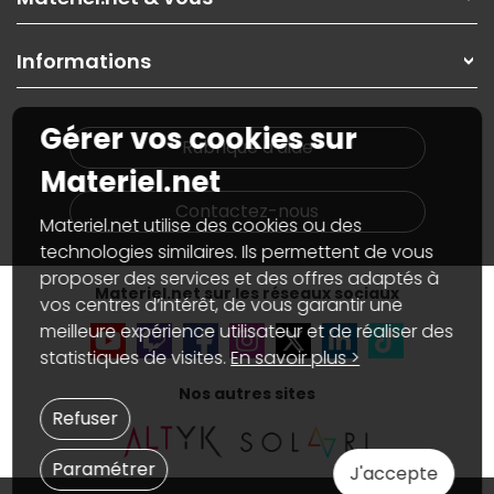
Paiement, livraison
Contactez-nous
Garanties
,
Pack Zen
On répare votre PC portable
SAV, demander un retour
Informations
On rachète votre carte graphique
Informations
PC sur mesure : Votre RDV personnalisé
Guides d'achats et tutoriels
Plan du site
Notre démarche écologique
Gérer vos cookies sur
Nos marques
Materiel.net recrute
Rubrique d'aide
Conditions générales de vente
Notre programme d'affiliation
Materiel.net
Marketplace
Partenariat & Sponsoring
Informations légales
Contactez-nous
Materiel.net utilise des cookies ou des
Données personnelles
et
cookies
Gérer vos cookies
technologies similaires. Ils permettent de vous
Accessibilité : non conforme
proposer des services et des offres adaptés à
Materiel.net sur les réseaux sociaux
vos centres d’intérêt, de vous garantir une
meilleure expérience utilisateur et de réaliser des
statistiques de visites.
En savoir plus >
Nos autres sites
Refuser
Paramétrer
J'accepte