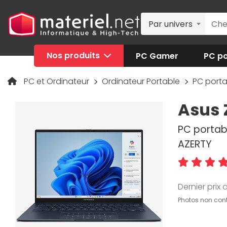
Par univers
Nos produits
PC Gamer
PC po
PC et Ordinateur
Ordinateur Portable
PC port
Asus 
PC portabl
AZERTY
Dernier prix a
Photos non cont