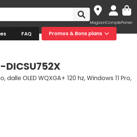
Magasin
Compte
Panier
des
FAQ
Promos & Bons plans
A-DICSU752X
 To, dalle OLED WQXGA+ 120 hz, Windows 11 Pro,