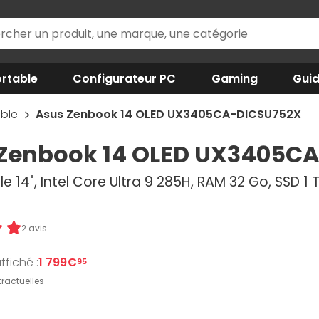
rtable
Configurateur PC
Gaming
Gui
able
Asus Zenbook 14 OLED UX3405CA-DICSU752X
Zenbook 14 OLED UX3405C
e 14", Intel Core Ultra 9 285H, RAM 32 Go, SSD 1
2 avis
ffiché :
1 799€
95
ractuelles