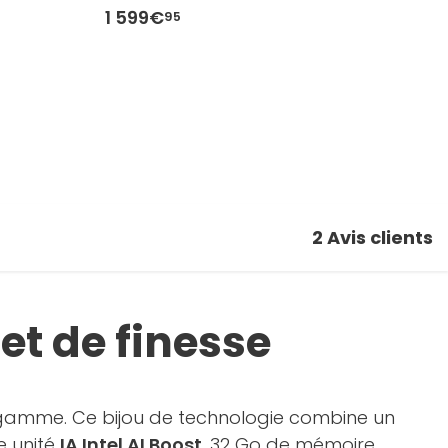
1 599€
1
95
2
Avis clients
et de finesse
de gamme. Ce bijou de technologie combine un
e unité
IA Intel AI Boost
, 32 Go de mémoire