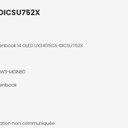
-DICSU752X
enbook 14 OLED UX3405CA-DICSU752X
4W3-M01N80
Zenbook
mation non communiquée