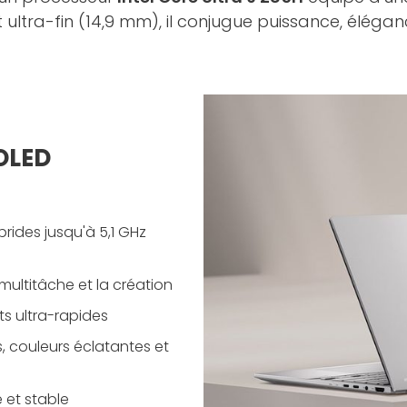
et ultra-fin (14,9 mm), il conjugue puissance, élé
 OLED
brides jusqu'à 5,1 GHz
e multitâche et la création
s ultra-rapides
s, couleurs éclatantes et
 et stable