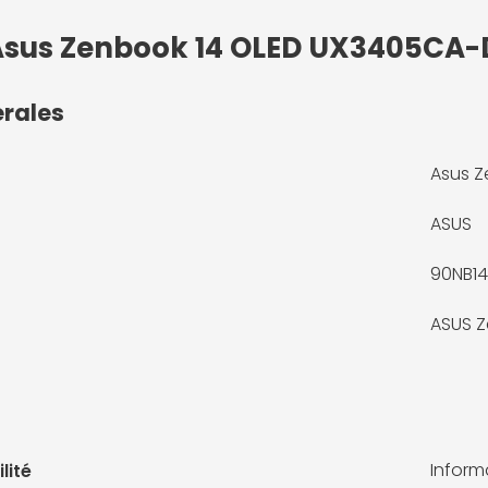
: Asus Zenbook 14 OLED UX3405CA
érales
Asus Z
ASUS
90NB1
ASUS 
Infor
lité