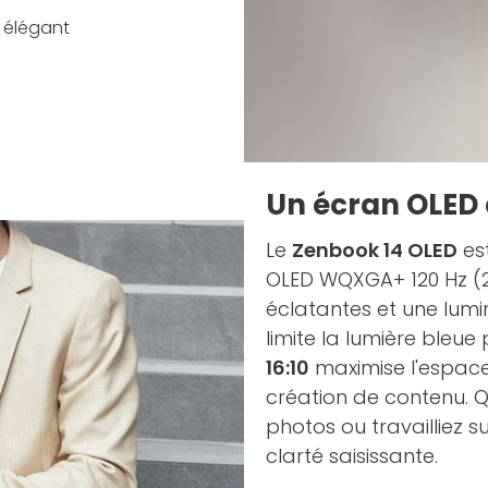
u élégant
Un écran OLED 
Le
Zenbook 14 OLED
est
OLED WQXGA+ 120 Hz (28
éclatantes et une lumi
limite la lumière bleue
16:10
maximise l'espace 
création de contenu. Q
photos ou travailliez s
clarté saisissante.