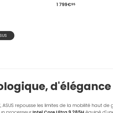
1 799€
95
ASUS
ologique, d'élégance 
X
, ASUS repousse les limites de la mobilité haut 
un processeur
Intel Core Ultra 9 285H
équipé d'un