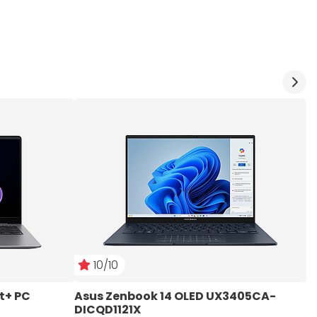
10/10
t+ PC 
Asus Zenbook 14 OLED UX3405CA-
A
DICQD1121X
N