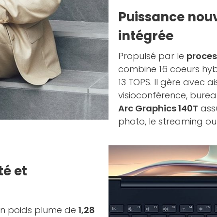
Puissance nouv
intégrée
Propulsé par le
proces
combine 16 coeurs hyb
13 TOPS. Il gère avec ai
visioconférence, bureau
Arc Graphics 140T
assu
photo, le streaming ou 
té et
 un poids plume de
1,28