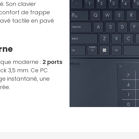
é. Son clavier
 confort de frappe
avé tactile en pavé
rne
ique moderne :
2 ports
ack 3,5 mm. Ce PC
ge instantané, une
rée.