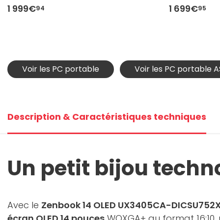
1 999€
1 699€
94
95
Voir les PC portable
Voir les PC portable 
Description & Caractéristiques techniques
Un petit bijou techn
Avec le
Zenbook 14 OLED UX3405CA-DICSU752
écran OLED 14 pouces
WQXGA+ au format 16:10, 