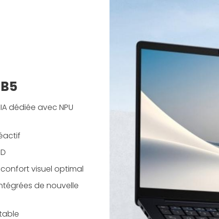
 B5
 IA dédiée avec NPU
éactif
ID
confort visuel optimal
ntégrées de nouvelle
stable