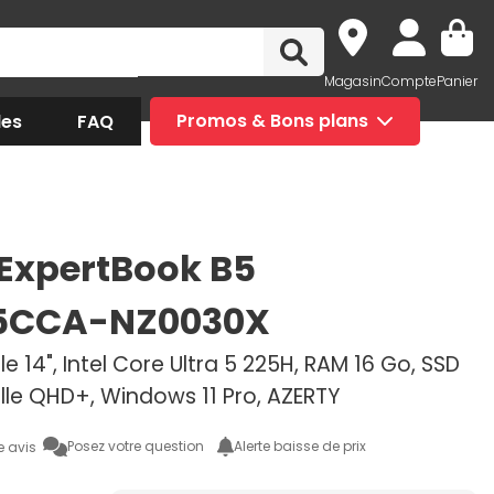
Magasin
Compte
Panier
des
FAQ
Promos & Bons plans
ExpertBook B5
5CCA-NZ0030X
e 14", Intel Core Ultra 5 225H, RAM 16 Go, SSD
lle QHD+, Windows 11 Pro, AZERTY
Posez votre question
Alerte baisse de prix
e avis