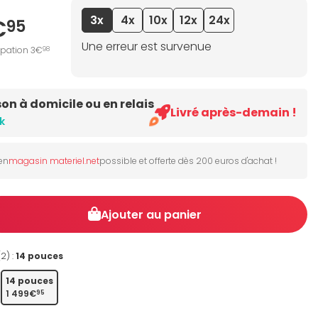
3x
4x
10x
12x
24x
€
95
Une erreur est survenue
ipation 3€
98
son à domicile ou en relais
Livré après-demain !
k
 en
magasin materiel.net
possible et offerte dès 200 euros d'achat !
Ajouter au panier
(2) :
14 pouces
14 pouces
1 499€
95