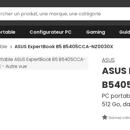
rtable
Configurateur PC
Gaming
Gui
able
ASUS ExpertBook B5 B5405CCA-NZ0030X
ASUS
ASUS 
B540
PC portabl
512 Go, da
Donnez votr