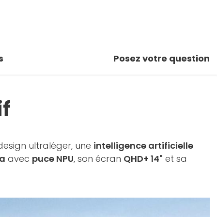
s
Posez votre question
if
esign ultraléger, une
intelligence artificielle
ra
avec
puce NPU
, son écran
QHD+ 14"
et sa