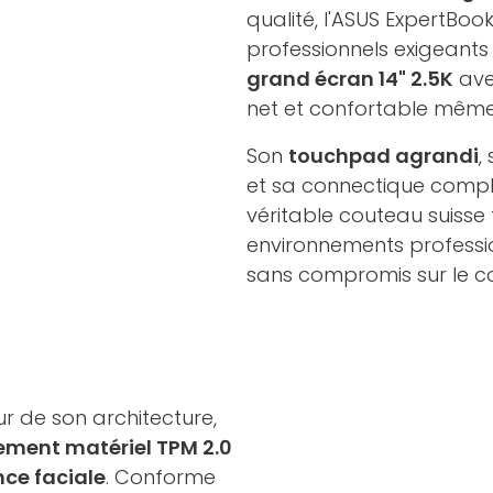
qualité, l'ASUS ExpertBoo
professionnels exigeant
grand écran 14" 2.5K
av
net et confortable mêm
Son
touchpad agrandi
,
et sa connectique complèt
véritable couteau suisse
environnements profession
sans compromis sur le co
r de son architecture,
rement matériel TPM 2.0
ce faciale
. Conforme