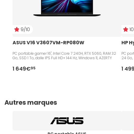
9/10
10
ASUS V16 V3607VM-RP080W
HP H
PC portable gamer 16", Intel Core 7 240H, RTX 5060, RAM 32
PC port
Go, SSD 1 To, dalle IPS Full HD+ 144 Hz, Windows 11, AZERTY
24 Go, 
1 649€
1 49
95
Autres marques