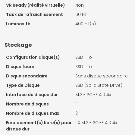
VR Ready (réalité virtuelle)
Non
Taux de rafraîchissement
60 Hz
Luminosité
400 nit(s)
Stockage
Configuration disque(s)
SSD 1 To
Disque fourni
SSD 1 To
Disque secondaire
Sans disque secondaire
Type de Disque
SSD (Solid State Drive)
Interface du disque dur
M.2 - PCI-E 4.0 4x
Nombre de disques
1
Nombre de disques max
2
Emplacement(s) libre(s) pour
1 X
M.2 - PCI-E 4.0 4x
disque dur