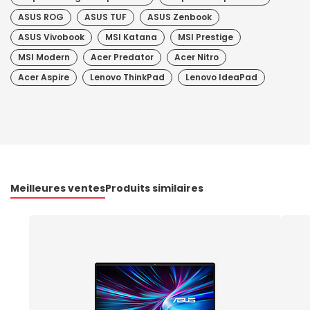
ASUS ROG
ASUS TUF
ASUS Zenbook
ASUS Vivobook
MSI Katana
MSI Prestige
MSI Modern
Acer Predator
Acer Nitro
Acer Aspire
Lenovo ThinkPad
Lenovo IdeaPad
Meilleures ventes
Produits similaires