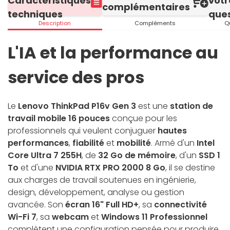
Caractéristiques
votr
complémentaires
techniques
ques
Description
Compléments
Q
L'IA et la performance au
service des pros
Le
Lenovo ThinkPad P16v Gen 3
est une
station de
travail mobile 16 pouces
conçue pour les
professionnels qui veulent conjuguer
hautes
performances
,
fiabilité
et
mobilité
. Armé d'un
Intel
Core Ultra 7 255H
, de
32 Go de mémoire
, d'un
SSD 1
To
et d'une
NVIDIA RTX PRO 2000 8 Go
, il se destine
aux charges de travail soutenues en ingénierie,
design, développement, analyse ou gestion
avancée. Son
écran 16" Full HD+
, sa
connectivité
Wi-Fi 7
, sa
webcam
et
Windows 11 Professionnel
complètent une configuration pensée pour produire