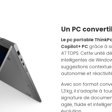
Un PC convertib
Le pc portable ThinkP
Copilot+ PC
grâce à 
47 TOPS. Cette unité d
intelligentes de Windows
suggestions contextuell
autonomie et réactivité
Avec son format conve
1,3 kg, il s’adapte à to
signature de document
agile, fluide et intelli
évolution.