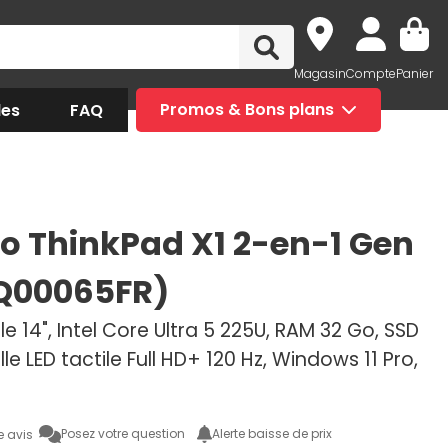
Magasin
Compte
Panier
des
FAQ
Promos & Bons plans
o ThinkPad X1 2-en-1 Gen
1Q00065FR)
e 14", Intel Core Ultra 5 225U, RAM 32 Go, SSD
lle LED tactile Full HD+ 120 Hz, Windows 11 Pro,
Posez votre question
Alerte baisse de prix
e avis