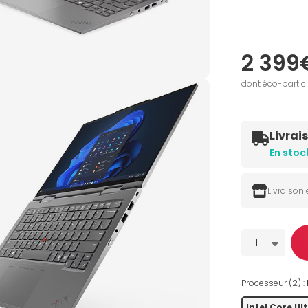
2 399
dont éco-partic
Livrai
En stoc
Livraison
Quantité
1
Processeur (2) :
Intel Core Ult