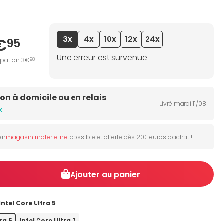
3x
4x
10x
12x
24x
€
95
Une erreur est survenue
ipation 3€
98
son à domicile ou en relais
Livré mardi 11/08
k
 en
magasin materiel.net
possible et offerte dès 200 euros d'achat !
Ajouter au panier
Intel Core Ultra 5
ra 5
Intel Core Ultra 7