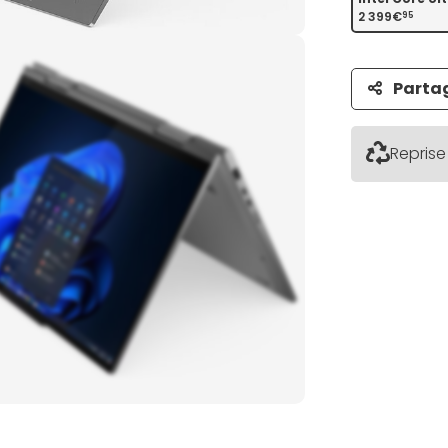
2 399€
95
Parta
Reprise