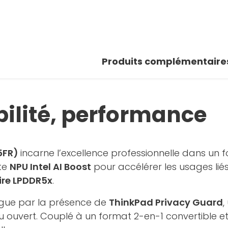
 photos
oir la galerie
Produits complémentaire
bilité, performance
65FR)
incarne l’excellence professionnelle dans un 
nte
NPU Intel AI Boost
pour accélérer les usages liés à
re LPDDR5x
.
ngue par la présence de
ThinkPad Privacy Guard
,
eu ouvert. Couplé à un format 2-en-1 convertible e