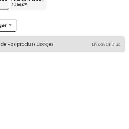
2 499€
95
ger
 de vos produits usagés
En savoir plus