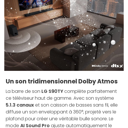
Un son tridimensionnel Dolby Atmos
La barre de son
LG S90TY
complète parfaitement
ce téléviseur haut de gamme. Avec son système
5.1.3 canaux
et son caisson de basses sans fil, elle
diffuse un son enveloppant à 360°, projeté vers le
plafond pour créer une véritable bulle sonore. Le
mode
AI Sound Pro
ajuste automatiquement le