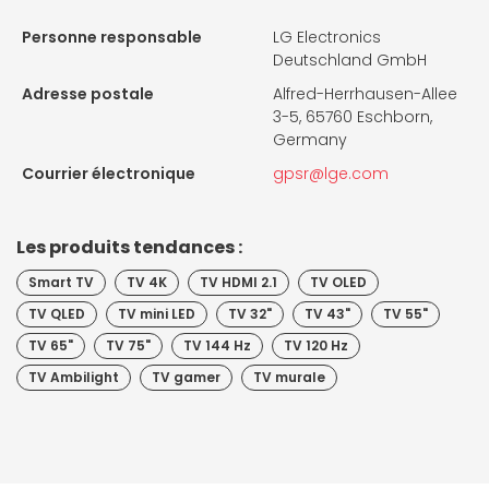
Personne responsable
LG Electronics
Deutschland GmbH
Adresse postale
Alfred-Herrhausen-Allee
3-5, 65760 Eschborn,
Germany
Courrier électronique
gpsr@lge.com
Les produits tendances :
Smart TV
TV 4K
TV HDMI 2.1
TV OLED
TV QLED
TV mini LED
TV 32"
TV 43"
TV 55"
TV 65"
TV 75"
TV 144 Hz
TV 120 Hz
TV Ambilight
TV gamer
TV murale