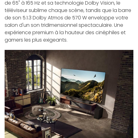
de 65" à 165 Hz et sa technologie Dolby Vision, le
téléviseur sublime chaque scène, tandis que la barre
de son 5.1.3 Dolby Atmos de 570 W enveloppe votre
salon d'un son tridimensionnel spectaculaire. Une
expérience premium à la hauteur des cinéphiles et
gamers les plus exigeants.