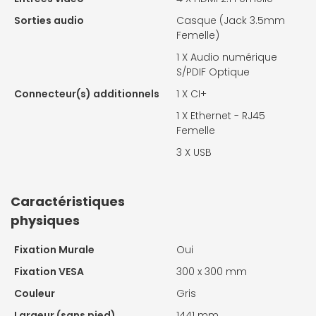
Sorties audio
Casque (Jack 3.5mm
Femelle)
1 X
Audio numérique
S/PDIF Optique
Connecteur(s) additionnels
1 X
CI+
1 X
Ethernet - RJ45
Femelle
3 X
USB
Caractéristiques
physiques
Fixation Murale
Oui
Fixation VESA
300 x 300 mm
Couleur
Gris
Largeur (sans pied)
1441 mm