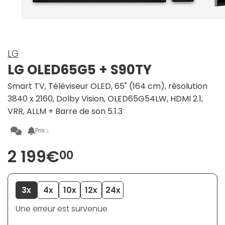
LG
LG OLED65G5 + S90TY
Smart TV, Téléviseur OLED, 65" (164 cm), résolution
3840 x 2160, Dolby Vision, OLED65G54LW, HDMI 2.1,
VRR, ALLM + Barre de son 5.1.3
Prix ↓
2 199€
00
3x
4x
10x
12x
24x
Une erreur est survenue