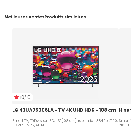
Meilleures ventes
Produits similaires
10/10
LG 43UA75006LA - TV 4K UHD HDR - 108 cm   
Hise
Smart TV, Téléviseur LED, 43" (108 cm), résolution 3840 x 2160,
Smart T
HDMI 2.1, VRR, ALLM
2160, D