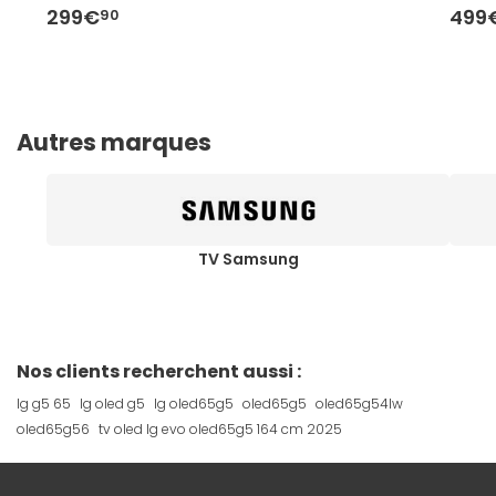
299€
499
90
Autres marques
TV Samsung
Nos clients recherchent aussi :
lg g5 65
lg oled g5
lg oled65g5
oled65g5
oled65g54lw
oled65g56
tv oled lg evo oled65g5 164 cm 2025