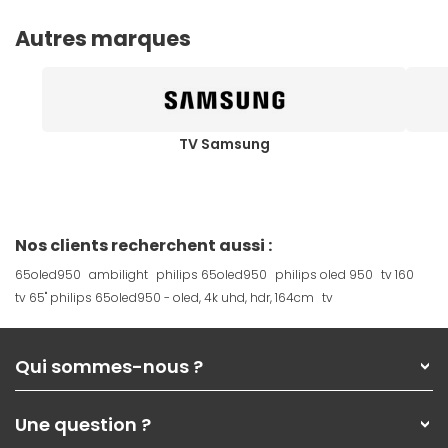
Autres marques
TV Samsung
Nos clients recherchent aussi :
65oled950
ambilight
philips 65oled950
philips oled 950
tv 160
tv 65" philips 65oled950 - oled, 4k uhd, hdr, 164cm
tv
Qui sommes-nous ?
Qui sommes-nous ?
Une question ?
Nos services