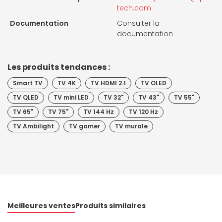
tech.com
Documentation
Consulter la
documentation
Les produits tendances :
Smart TV
TV 4K
TV HDMI 2.1
TV OLED
TV QLED
TV mini LED
TV 32"
TV 43"
TV 55"
TV 65"
TV 75"
TV 144 Hz
TV 120 Hz
TV Ambilight
TV gamer
TV murale
Meilleures ventes
Produits similaires