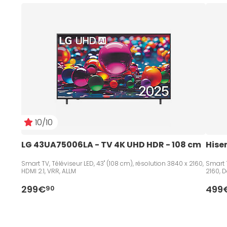
10/10
LG 43UA75006LA - TV 4K UHD HDR - 108 cm   
Hise
Smart TV, Téléviseur LED, 43" (108 cm), résolution 3840 x 2160,
Smart T
HDMI 2.1, VRR, ALLM
2160, D
299€
499
90