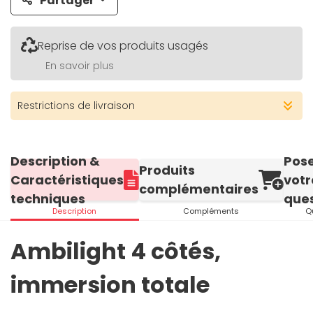
Partager
Reprise de vos produits usagés
En savoir plus
Restrictions de livraison
Description &
Pos
Produits
Caractéristiques
votr
complémentaires
techniques
ques
Description
Compléments
Q
Ambilight 4 côtés,
immersion totale