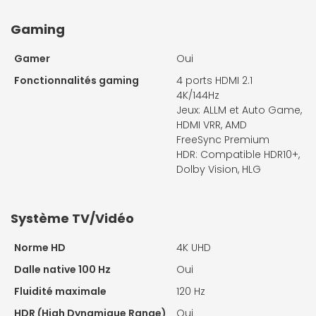
Gaming
Gamer
Oui
Fonctionnalités gaming
4 ports HDMI 2.1
4K/144Hz
Jeux: ALLM et Auto Game,
HDMI VRR, AMD
FreeSync Premium
HDR: Compatible HDR10+,
Dolby Vision, HLG
Système TV/Vidéo
Norme HD
4K UHD
Dalle native 100 Hz
Oui
Fluidité maximale
120 Hz
HDR (High Dynamique Range)
Oui