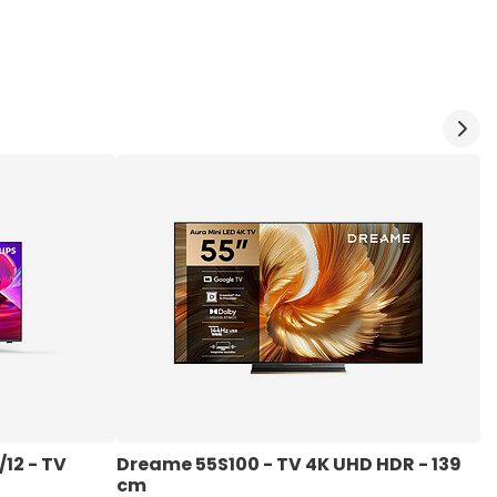
12 - TV 
Dreame 55S100 - TV 4K UHD HDR - 139 
P
cm 
1