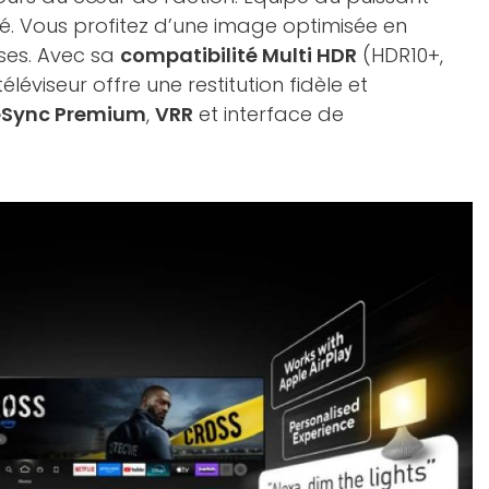
sé. Vous profitez d’une image optimisée en
ses. Avec sa
compatibilité Multi HDR
(HDR10+,
 téléviseur offre une restitution fidèle et
eSync Premium
,
VRR
et interface de