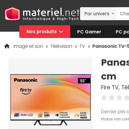
Par univers
Nos produits
PC Gamer
PC po
Image et son
Télévision
TV
Panasonic TV-5
Panas
cm
Fire TV, Té
Dernier prix a
Photos non cont