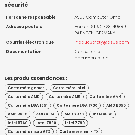
sécurité
Personne responsable
ASUS Computer GmbH
Adresse postale
Harkort STR. 21-23, 40880
RATINGEN, GERMANY
Courrier électronique
ProducSafety@asus.com
Documentation
Consulter la
documentation
Les produits tendances :
Carte mère gamer
Carte mère Intel
Carte mère AMD
Carte mère AM5
Carte mère AM4
Carte mère LGA 1851
Carte mère LGA 1700
AMD B850
AMD B650
AMD B550
AMD X870
Intel B860
Intel B760
Intel Z890
Intel Z790
Carte mère micro ATX
Carte mère mini-ITX