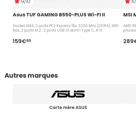
9/10
10
Asus TUF GAMING B550-PLUS Wi-FI II
MSI 
Socket AM4, 2 ports PCI-Express 16x, 3200 MHz (DDR4), WiFi
AMD B8
6ax, 2 ports M.2 , 2 ports USB 3.1 dont 1 Type C, ATX
proces
159€
289
95
Autres marques
Carte mère ASUS