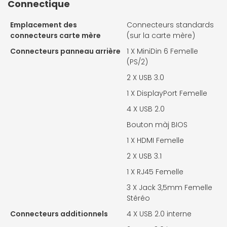
Connectique
Emplacement des
Connecteurs standards
connecteurs carte mère
(sur la carte mère)
Connecteurs panneau arrière
1 X
MiniDin 6 Femelle
(PS/2)
2 X
USB 3.0
1 X
DisplayPort Femelle
4 X
USB 2.0
Bouton màj BIOS
1 X
HDMI Femelle
2 X
USB 3.1
1 X
RJ45 Femelle
3 X
Jack 3,5mm Femelle
Stéréo
Connecteurs additionnels
4 X
USB 2.0 interne