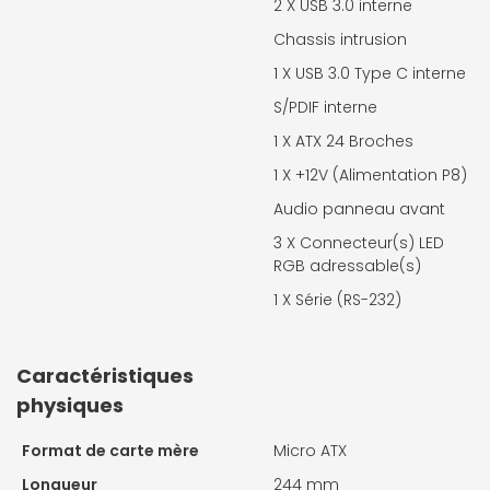
2 X
USB 3.0 interne
Chassis intrusion
1 X
USB 3.0 Type C interne
S/PDIF interne
1 X
ATX 24 Broches
1 X
+12V (Alimentation P8)
Audio panneau avant
3 X
Connecteur(s) LED
RGB adressable(s)
1 X
Série (RS-232)
Caractéristiques
physiques
Format de carte mère
Micro ATX
Longueur
244 mm