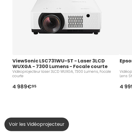
ViewSonic LSC731WU-ST - Laser 3LCD 
Epso
WUXGA - 7300 Lumens - Focale courte
Vidéoprojecteur laser 3LCD WUXGA, 7300 Lumens, Focale
Vidéop
courte
4 989€
4 9
95
Voir les Vidéoprojecteur