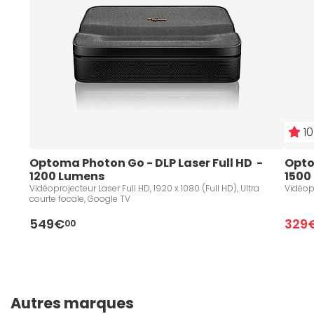
10
Optoma Photon Go - DLP Laser Full HD  - 
Optom
1200 Lumens 
1500
Vidéoprojecteur Laser Full HD, 1920 x 1080 (Full HD), Ultra
Vidéopr
courte focale, Google TV
549€
329
00
Autres marques