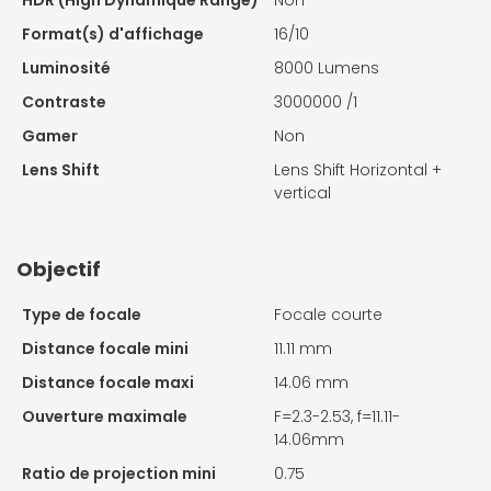
HDR (High Dynamique Range)
Non
Format(s) d'affichage
16/10
Luminosité
8000 Lumens
Contraste
3000000 /1
Gamer
Non
Lens Shift
Lens Shift Horizontal +
vertical
Objectif
Type de focale
Focale courte
Distance focale mini
11.11 mm
Distance focale maxi
14.06 mm
Ouverture maximale
F=2.3-2.53, f=11.11-
14.06mm
Ratio de projection mini
0.75