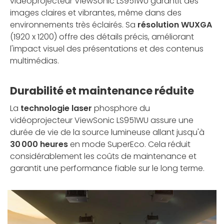
vidéoprojecteur ViewSonic LS951WU garantit des
images claires et vibrantes, même dans des
environnements très éclairés. Sa
résolution WUXGA
(1920 x 1200) offre des détails précis, améliorant
l'impact visuel des présentations et des contenus
multimédias.
Durabilité et maintenance réduite
La
technologie laser
phosphore du
vidéoprojecteur ViewSonic LS951WU assure une
durée de vie de la source lumineuse allant jusqu'à
30 000 heures
en mode SuperEco. Cela réduit
considérablement les coûts de maintenance et
garantit une performance fiable sur le long terme.