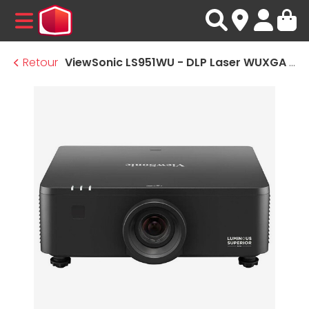
MENU
Retour
ViewSonic LS951WU - DLP Laser WUXGA - 8000 Lumens