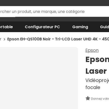
rtable
Configurateur PC
Gaming
Gui
ur
Epson EH-QS100B Noir - Tri-LCD Laser UHD 4K - 4
Epson
Epson
Laser
Vidéoproje
focale
Donnez votr