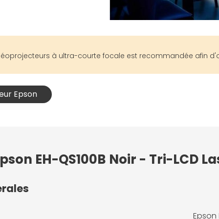
vidéoprojecteurs à ultra-courte focale est recommandée afin d'o
teur Epson
 Epson EH-QS100B Noir - Tri-LCD L
érales
Epson 