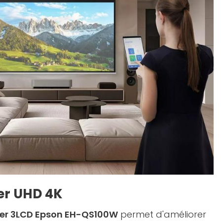
er UHD 4K
aser 3LCD Epson EH-QS100W
permet d'améliorer