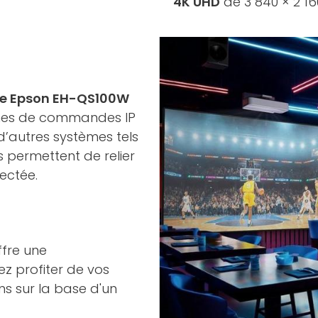
4K UHD
de 3 840 × 2 160
ale Epson EH-QS100W
rmes de commandes IP
d’autres systèmes tels
s permettent de relier
ectée.
ffre une
z profiter de vos
ns sur la base d'un