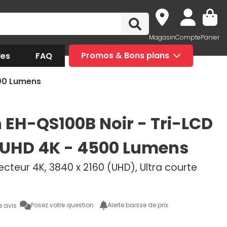
Magasin
Compte
Panier
des
FAQ
Promos & Bons plans
500 Lumens
 EH-QS100B Noir - Tri-LCD
 UHD 4K - 4500 Lumens
cteur 4K, 3840 x 2160 (UHD), Ultra courte
Posez votre question
Alerte baisse de prix
e avis