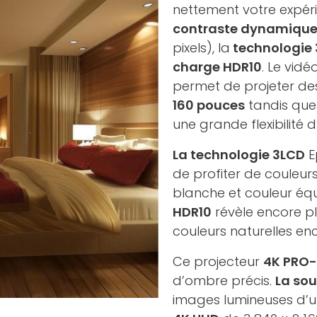
nettement votre expér
contraste dynamique 
pixels), la
technologie
charge HDR10
. Le vid
permet de projeter des
160 pouces
tandis que
une grande flexibilité d
La technologie 3LCD
E
de profiter de couleur
blanche et couleur éq
HDR10
révèle encore pl
couleurs naturelles enc
Ce projecteur
4K PRO
d’ombre précis.
La sou
images lumineuses d’un