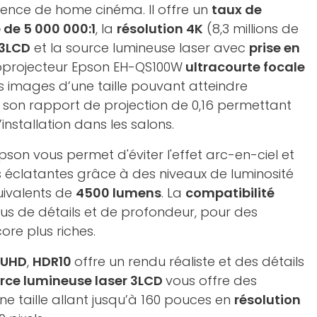
ience de home cinéma. Il offre un
taux de
de 5 000 000:1
, la
résolution 4K
(8,3 millions de
 3LCD
et la source lumineuse laser avec
prise en
éoprojecteur Epson EH-QS100W
ultracourte focale
 images d’une taille pouvant atteindre
 son rapport de projection de 0,16 permettant
’installation dans les salons.
pson vous permet d'éviter l'effet arc-en-ciel et
s éclatantes grâce à des niveaux de luminosité
uivalents de
4500 lumens
. La
compatibilité
us de détails et de profondeur, pour des
ore plus riches.
-UHD
,
HDR10
offre un rendu réaliste et des détails
rce lumineuse laser 3LCD
vous offre des
e taille allant jusqu’à 160 pouces en
résolution