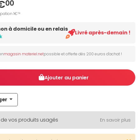
€
00
ipation 1€
74
son à domicile ou en relais
Livré après-demain !
k
 en
magasin materiel.net
possible et offerte dès 200 euros d'achat !
Ajouter au panier
ger
 de vos produits usagés
En savoir plus