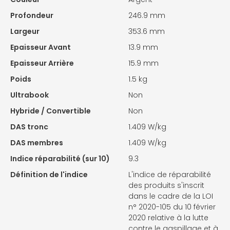
Profondeur
246.9 mm
Largeur
353.6 mm
Epaisseur Avant
13.9 mm
Epaisseur Arrière
15.9 mm
Poids
1.5 kg
Ultrabook
Non
Hybride / Convertible
Non
DAS tronc
1.409 W/kg
DAS membres
1.409 W/kg
Indice réparabilité (sur 10)
9.3
Définition de l'indice
L'indice de réparabilité
des produits s'inscrit
dans le cadre de la LOI
n° 2020-105 du 10 février
2020 relative à la lutte
contre le gaspillage et à