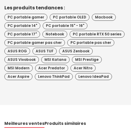
Les produits tendances :
PC portable gamer
PC portable OLED
Macbook
PC portable 14"
PC portable 15" - 16"
PC portable 17"
Notebook
PC portable RTX 50 series
PC portable gamer pas cher
PC portable pas cher
ASUS ROG
ASUS TUF
ASUS Zenbook
ASUS Vivobook
MSI Katana
MSI Prestige
MSI Modern
Acer Predator
Acer Nitro
Acer Aspire
Lenovo ThinkPad
Lenovo IdeaPad
Meilleures ventes
Produits similaires