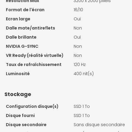
Résolution Max
3200 x 2000 pixels
Format de l'écran
16/10
Ecran large
Oui
Dalle mate/antireflets
Non
Dalle brillante
Oui
NVIDIA G-SYNC
Non
VR Ready (réalité virtuelle)
Non
Taux de rafraîchissement
120 Hz
Luminosité
400 nit(s)
Stockage
Configuration disque(s)
SSD 1 To
Disque fourni
SSD 1 To
Disque secondaire
Sans disque secondaire