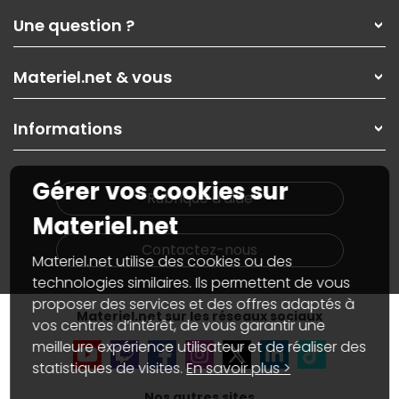
Qui sommes-nous ?
Une question ?
Nos services
Les magasins Materiel.net
Rubrique d'aide / FAQ
Nos solutions pour les pros
Materiel.net & vous
Paiement, livraison
Contactez-nous
Garanties
,
Pack Zen
On répare votre PC portable
SAV, demander un retour
Informations
On rachète votre carte graphique
Informations
PC sur mesure : Votre RDV personnalisé
Guides d'achats et tutoriels
Plan du site
Notre démarche écologique
Gérer vos cookies sur
Nos marques
Materiel.net recrute
Rubrique d'aide
Conditions générales de vente
Notre programme d'affiliation
Materiel.net
Marketplace
Partenariat & Sponsoring
Informations légales
Contactez-nous
Materiel.net utilise des cookies ou des
Données personnelles
et
cookies
Gérer vos cookies
technologies similaires. Ils permettent de vous
Accessibilité : non conforme
proposer des services et des offres adaptés à
Materiel.net sur les réseaux sociaux
vos centres d’intérêt, de vous garantir une
meilleure expérience utilisateur et de réaliser des
statistiques de visites.
En savoir plus >
Nos autres sites