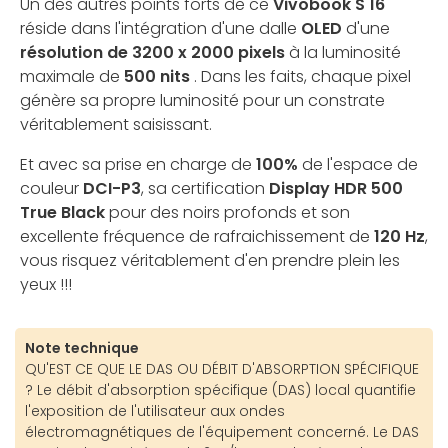
Un des autres points forts de ce
Vivobook S 16
réside dans l'intégration d'une dalle
OLED
d'une
résolution de 3200 x 2000 pixels
à la luminosité
maximale de
500 nits
. Dans les faits, chaque pixel
génère sa propre luminosité pour un constrate
véritablement saisissant.
Et avec sa prise en charge de
100%
de l'espace de
couleur
DCI-P3
, sa certification
Display HDR 500
True Black
pour des noirs profonds et son
excellente fréquence de rafraichissement de
120 Hz
,
vous risquez véritablement d'en prendre plein les
yeux !!!
Note technique
QU'EST CE QUE LE DAS OU DÉBIT D'ABSORPTION SPÉCIFIQUE
? Le débit d'absorption spécifique (DAS) local quantifie
l'exposition de l'utilisateur aux ondes
électromagnétiques de l'équipement concerné. Le DAS