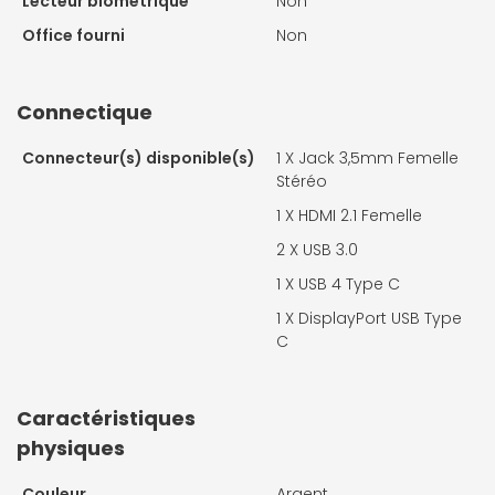
Lecteur biométrique
Non
Office fourni
Non
Connectique
Connecteur(s) disponible(s)
1 X
Jack 3,5mm Femelle
Stéréo
1 X
HDMI 2.1 Femelle
2 X
USB 3.0
1 X
USB 4 Type C
1 X
DisplayPort USB Type
C
Caractéristiques
physiques
Couleur
Argent