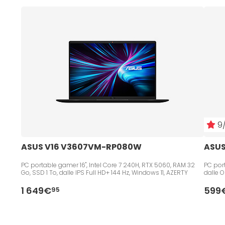
9/
ASUS V16 V3607VM-RP080W
ASUS
PC portable gamer 16", Intel Core 7 240H, RTX 5060, RAM 32
PC port
Go, SSD 1 To, dalle IPS Full HD+ 144 Hz, Windows 11, AZERTY
dalle 
1 649€
599
95