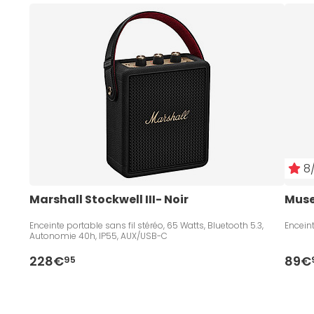
8/
Marshall Stockwell III- Noir
Muse
Enceinte portable sans fil stéréo, 65 Watts, Bluetooth 5.3,
Enceint
Autonomie 40h, IP55, AUX/USB-C
228€
89€
95