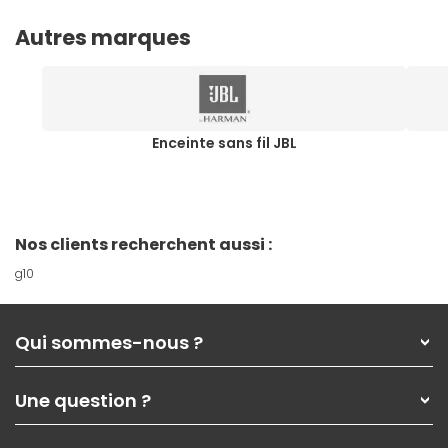
Autres marques
Enceinte sans fil JBL
Nos clients recherchent aussi :
g10
Qui sommes-nous ?
Qui sommes-nous ?
Une question ?
Nos services
Les magasins Materiel.net
Rubrique d'aide / FAQ