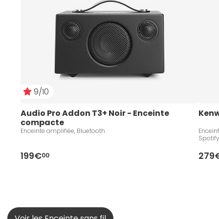
9/10
Audio Pro Addon T3+ Noir - Enceinte 
Ken
compacte
Enceinte amplifiée, Bluetooth
Enceint
Spotif
199€
279
00
Voir les Enceinte sans fil