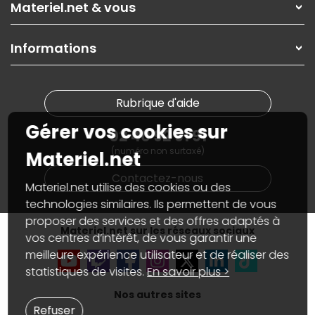
Nos solutions pour les pros
Materiel.net & vous
Paiement, livraison
Contactez-nous
Garanties
,
Pack Zen
On répare votre PC portable
SAV, demander un retour
Informations
On rachète votre carte graphique
Informations
PC sur mesure : Votre RDV personnalisé
Guides d'achats et tutoriels
Plan du site
Notre démarche écologique
Nos marques
Materiel.net recrute
Rubrique d'aide
Conditions générales de vente
Notre programme d'affiliation
Marketplace
Gérer vos cookies sur
Partenariat & Sponsoring
02 40 92 91 91
Informations légales
(numéro non surtaxé)
Données personnelles
et
cookies
Materiel.net
Gérer vos cookies
Contactez-nous
Accessibilité : non conforme
Materiel.net utilise des cookies ou des
technologies similaires. Ils permettent de vous
proposer des services et des offres adaptés à
Materiel.net sur les réseaux sociaux
vos centres d’intérêt, de vous garantir une
meilleure expérience utilisateur et de réaliser des
statistiques de visites.
En savoir plus >
Nos autres sites
Refuser