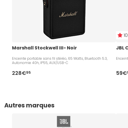
10
Marshall Stockwell III- Noir
JBL C
Enceinte portable sans fil stéréo, 65 Watts, Bluetooth 5.3,
Encein
Autonomie 40h, IP55, AUX/USB-C
228€
59€
95
Autres marques