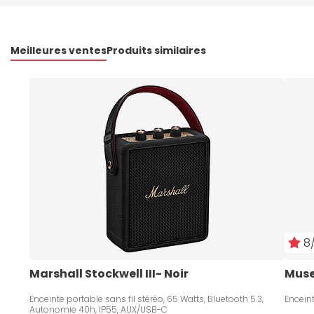
Meilleures ventes
Produits similaires
8/
Marshall Stockwell III- Noir
Muse
Enceinte portable sans fil stéréo, 65 Watts, Bluetooth 5.3,
Enceint
Autonomie 40h, IP55, AUX/USB-C