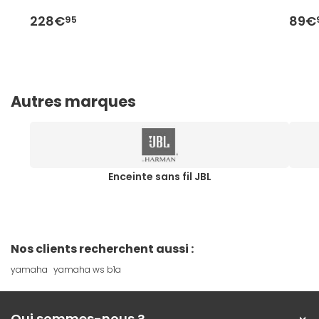
228€
89€
95
Autres marques
Enceinte sans fil JBL
Nos clients recherchent aussi :
yamaha
yamaha ws b1a
Qui sommes-nous ?