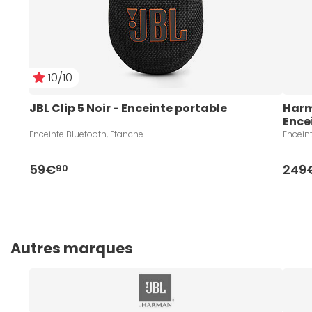
10/10
JBL Clip 5 Noir - Enceinte portable
Harm
Ence
Enceinte Bluetooth, Etanche
Encein
59€
249
90
Autres marques