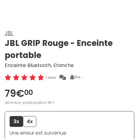
JBL
JBL GRIP Rouge - Enceinte
portable
Enceinte Bluetooth, Etanche
Prix ↓
1 avis
79€
00
dont éco-participation 1€
15
3x
4x
Une erreur est survenue