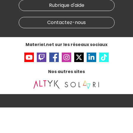
Nos marques
Materiel.net recrute
Rubrique d'aide
Conditions générales de vente
Notre programme d'affiliation
Marketplace
Partenariat & Sponsoring
Informations légales
Contactez-nous
Données personnelles
et
cookies
Gérer vos cookies
Accessibilité : non conforme
Materiel.net sur les réseaux sociaux
Nos autres sites