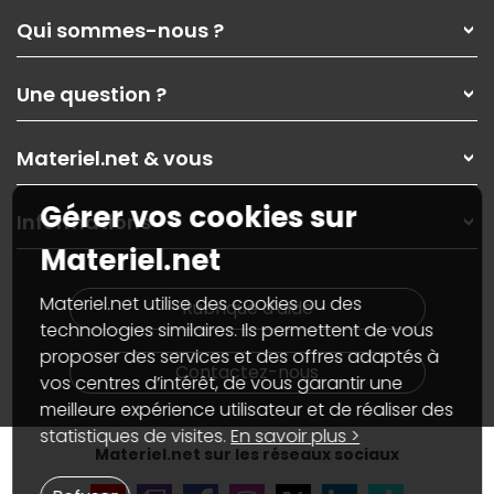
Qui sommes-nous ?
Qui sommes-nous ?
Une question ?
Nos services
Les magasins Materiel.net
Rubrique d'aide / FAQ
Nos solutions pour les pros
Materiel.net & vous
Paiement, livraison
Contactez-nous
Garanties
,
Pack Zen
On répare votre PC portable
Gérer vos cookies sur
SAV, demander un retour
Informations
On rachète votre carte graphique
Informations
Materiel.net
PC sur mesure : Votre RDV personnalisé
Guides d'achats et tutoriels
Plan du site
Notre démarche écologique
Nos marques
Materiel.net recrute
Materiel.net utilise des cookies ou des
Rubrique d'aide
Conditions générales de vente
Notre programme d'affiliation
technologies similaires. Ils permettent de vous
Marketplace
Partenariat & Sponsoring
proposer des services et des offres adaptés à
Informations légales
Contactez-nous
vos centres d’intérêt, de vous garantir une
Données personnelles
et
cookies
meilleure expérience utilisateur et de réaliser des
Gérer vos cookies
Accessibilité : non conforme
statistiques de visites.
En savoir plus >
Materiel.net sur les réseaux sociaux