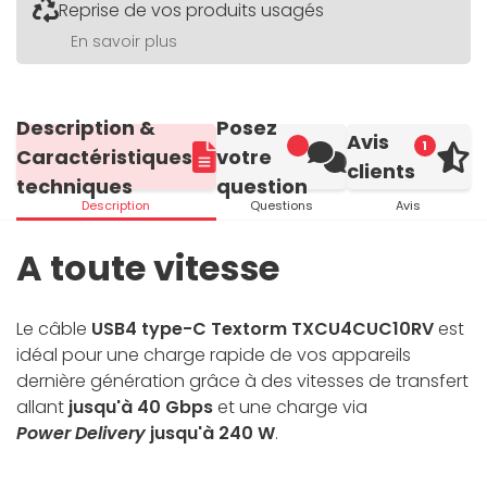
Reprise de vos produits usagés
En savoir plus
Description &
Posez
Avis
1
Caractéristiques
votre
clients
techniques
question
Description
Questions
Avis
A toute vitesse
Le câble
USB4 type-C Textorm TXCU4CUC10RV
est
idéal pour une charge rapide de vos appareils
dernière génération grâce à des vitesses de transfert
allant
jusqu'à 40 Gbps
et une charge via
Power Delivery
jusqu'à 240 W
.