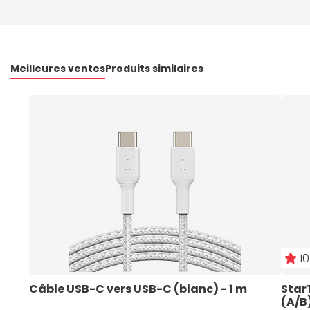
Meilleures ventes
Produits similaires
10
Câble USB-C vers USB-C (blanc) - 1 m
Star
(A/B