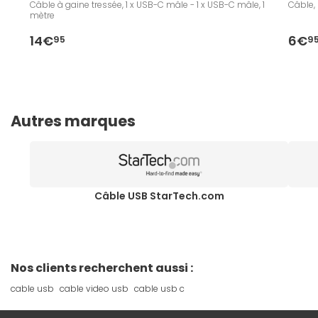
Câble à gaine tressée, 1 x USB-C mâle - 1 x USB-C mâle, 1
Câble, 
mètre
14€
6€
95
9
Autres marques
Câble USB StarTech.com
Nos clients recherchent aussi :
cable usb
cable video usb
cable usb c