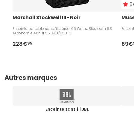
8/
Marshall Stockwell III- Noir
Muse
Enceinte portable sans fil stéréo, 65 Watts, Bluetooth 5.3,
Enceint
Autonomie 40h, IP55, AUX/USB-C
228€
89€
95
Autres marques
Enceinte sans fil JBL