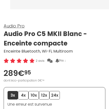
Audio Pro
Audio Pro C5 MKII Blanc -
Enceinte compacte
Enceinte Bluetooth, Wi-Fi, Multiroom
Prix ↓
2 avis
289€
95
dont éco-participation 0€
74
3x
4x
10x
12x
24x
Une erreur est survenue