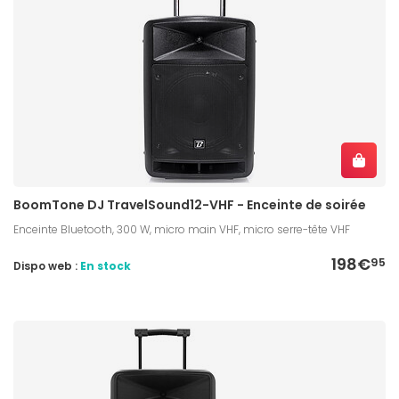
BoomTone DJ TravelSound12-VHF - Enceinte de soirée
Enceinte Bluetooth, 300 W, micro main VHF, micro serre-tête VHF
198€
95
Dispo web :
En stock