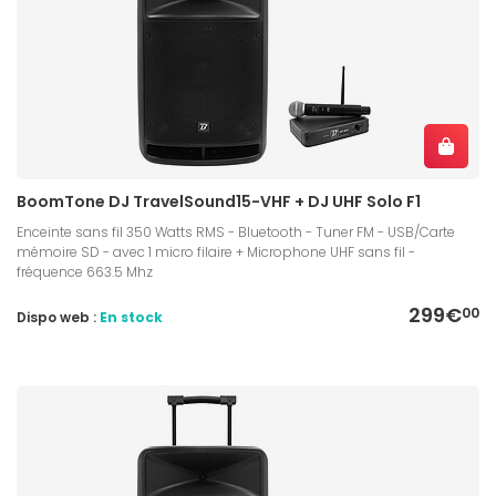
BoomTone DJ TravelSound15-VHF + DJ UHF Solo F1
Enceinte sans fil 350 Watts RMS - Bluetooth - Tuner FM - USB/Carte
mémoire SD - avec 1 micro filaire + Microphone UHF sans fil -
fréquence 663.5 Mhz
299€
00
Dispo web :
En stock