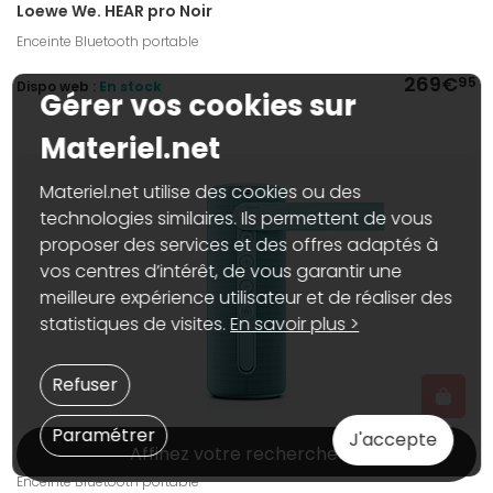
Loewe We. HEAR pro Noir
Enceinte Bluetooth portable
269€
95
Dispo web :
En stock
Gérer vos cookies sur
Materiel.net
Materiel.net utilise des cookies ou des
technologies similaires. Ils permettent de vous
proposer des services et des offres adaptés à
vos centres d’intérêt, de vous garantir une
meilleure expérience utilisateur et de réaliser des
statistiques de visites.
En savoir plus >
Refuser
Paramétrer
J'accepte
Loewe We. HEAR 1 Aqua Blue - Enceinte portable
Affinez votre recherche
Enceinte Bluetooth portable