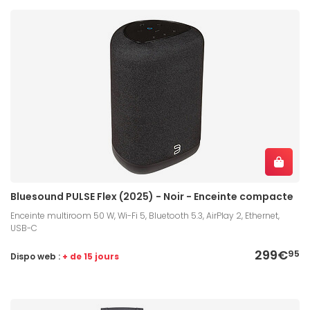
Bluesound PULSE Flex (2025) - Noir - Enceinte compacte
Enceinte multiroom 50 W, Wi-Fi 5, Bluetooth 5.3, AirPlay 2, Ethernet,
USB-C
299€
95
Dispo web :
+ de 15 jours