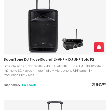
BoomTone DJ TravelSound12-VHF + DJ UHF Solo F2
Enceinte sans fil 300 Watts RMS - Bluetooth - Tuner FM - USB/Carte
mémoire SD - avec 1 micro filaire + Microphone UHF sans fil -
fréquence 682.2 Mhz
219€
99
Dispo web :
En stock