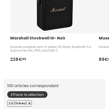
Marshall Stockwell III- Noir
Muse
Enceinte portable sans fil stéréo, 65 Watts, Bluetooth 5.3,
Enceint
Autonomie 40h, IP55, AUX/USB-C
228€
89€
95
100 articles correspondant
Effacer la sélection
2.0 (Stéréo)