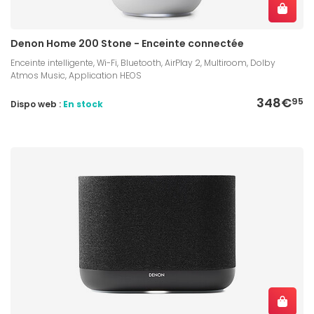
Denon Home 200 Stone - Enceinte connectée
Enceinte intelligente, Wi-Fi, Bluetooth, AirPlay 2, Multiroom, Dolby
Atmos Music, Application HEOS
348€
95
Dispo web :
En stock