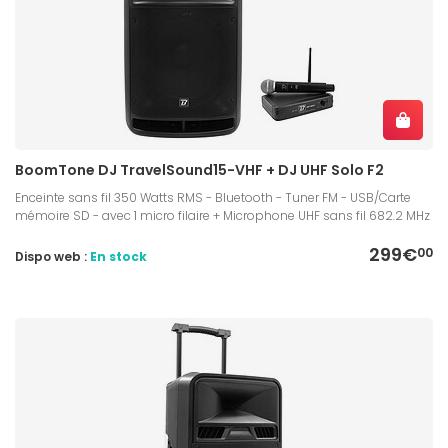
BoomTone DJ TravelSound15-VHF + DJ UHF Solo F2
Enceinte sans fil 350 Watts RMS - Bluetooth - Tuner FM - USB/Carte
mémoire SD - avec 1 micro filaire + Microphone UHF sans fil 682.2 MHz
299€
00
Dispo web :
En stock