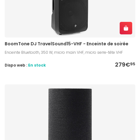
BoomTone DJ TravelSound15-VHF - Enceinte de soirée
Enceinte Bluetooth, 350 W, micro main VHF, micro serre-tête VHF
279€
95
Dispo web :
En stock