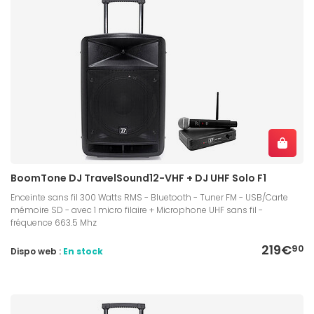
BoomTone DJ TravelSound12-VHF + DJ UHF Solo F1
Enceinte sans fil 300 Watts RMS - Bluetooth - Tuner FM - USB/Carte
mémoire SD - avec 1 micro filaire + Microphone UHF sans fil -
fréquence 663.5 Mhz
219€
90
Dispo web :
En stock