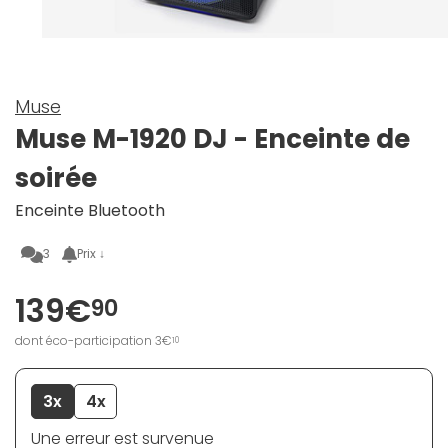
Muse
Muse M-1920 DJ - Enceinte de
soirée
Enceinte Bluetooth
3
Prix ↓
139€
90
dont éco-participation 3€
10
3x
4x
Une erreur est survenue