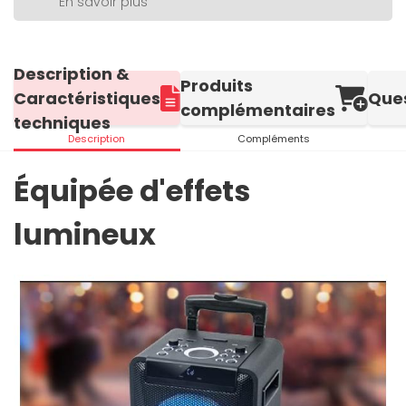
En savoir plus
Description &
Produits
Caractéristiques
Que
complémentaires
techniques
Description
Compléments
Équipée d'effets
lumineux