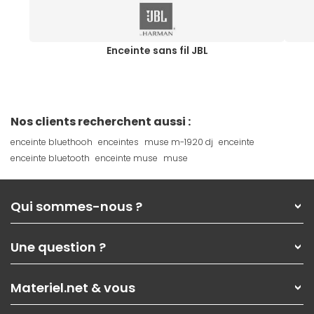
Enceinte sans fil JBL
Nos clients recherchent aussi :
enceinte bluethooh
enceintes
muse m-1920 dj
enceinte
enceinte bluetooth
enceinte muse
muse
Qui sommes-nous ?
Qui sommes-nous ?
Une question ?
Nos services
Les magasins Materiel.net
Rubrique d'aide / FAQ
Nos solutions pour les pros
Materiel.net & vous
Paiement, livraison
Contactez-nous
Garanties
,
Pack Zen