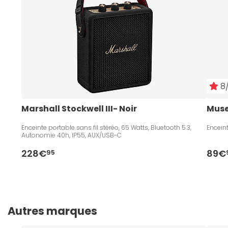
8/
Marshall Stockwell III- Noir
Muse
Enceinte portable sans fil stéréo, 65 Watts, Bluetooth 5.3,
Enceint
Autonomie 40h, IP55, AUX/USB-C
228€
89€
95
Autres marques