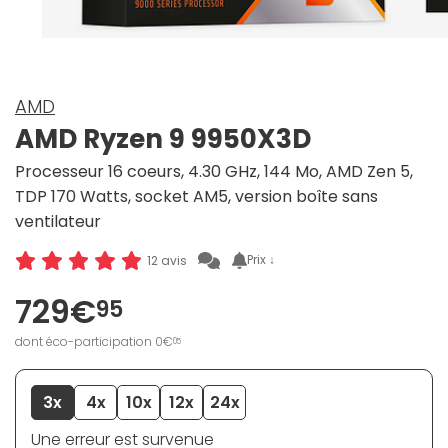
AMD
AMD Ryzen 9 9950X3D
Processeur 16 coeurs, 4.30 GHz, 144 Mo, AMD Zen 5,
TDP 170 Watts, socket AM5, version boîte sans
ventilateur
Prix ↓
12 avis
729€
95
dont éco-participation 0€
05
3x
4x
10x
12x
24x
Une erreur est survenue