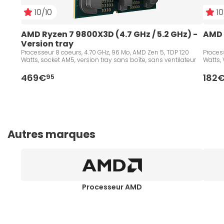
10/10
10
AMD Ryzen 7 9800X3D (4.7 GHz / 5.2 GHz) - 
AMD 
Version tray
Processeur 8 coeurs, 4.70 GHz, 96 Mo, AMD Zen 5, TDP 120
Process
Watts, socket AM5, version tray sans boîte, sans ventilateur
Watts, 
469€
182
95
Autres marques
Processeur AMD