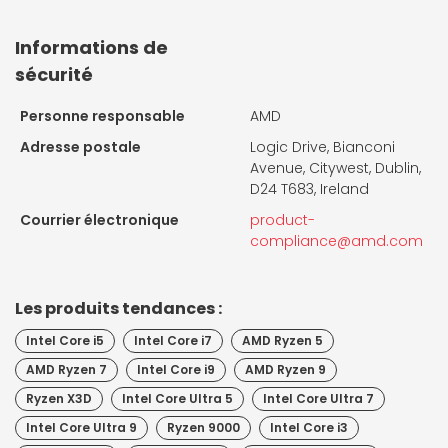
Informations de
sécurité
Personne responsable
AMD
Adresse postale
Logic Drive, Bianconi
Avenue, Citywest, Dublin,
D24 T683, Ireland
Courrier électronique
product-
compliance@amd.com
Les produits tendances :
Intel Core i5
Intel Core i7
AMD Ryzen 5
AMD Ryzen 7
Intel Core i9
AMD Ryzen 9
Ryzen X3D
Intel Core Ultra 5
Intel Core Ultra 7
Intel Core Ultra 9
Ryzen 9000
Intel Core i3