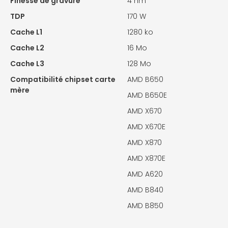
Finesse de gravure
4 nm
TDP
170 W
Cache L1
1280 ko
Cache L2
16 Mo
Cache L3
128 Mo
Compatibilité chipset carte
AMD B650
mère
AMD B650E
AMD X670
AMD X670E
AMD X870
AMD X870E
AMD A620
AMD B840
AMD B850