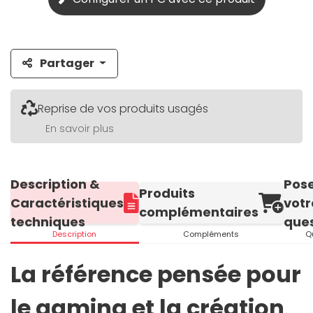
Partager
Reprise de vos produits usagés
En savoir plus
Description &
Pos
Produits
Caractéristiques
votr
complémentaires
techniques
ques
Description
Compléments
Q
La référence pensée pour
le gaming et la création