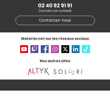
Marketplace
Partenariat & Sponsoring
02 40 92 91 91
Informations légales
(numéro non surtaxé)
Données personnelles
et
cookies
Gérer vos cookies
Contactez-nous
Accessibilité : non conforme
Materiel.net sur les réseaux sociaux
Nos autres sites