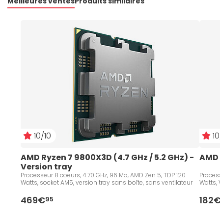
Meilleures ventes
Produits similaires
10/10
10
AMD Ryzen 7 9800X3D (4.7 GHz / 5.2 GHz) - 
AMD 
Version tray
Processeur 8 coeurs, 4.70 GHz, 96 Mo, AMD Zen 5, TDP 120
Process
Watts, socket AM5, version tray sans boîte, sans ventilateur
Watts, 
469€
182
95