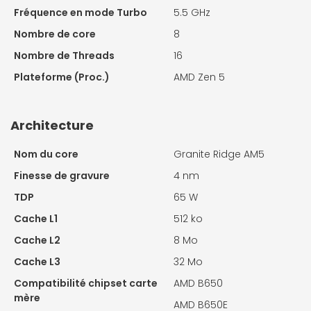
Fréquence en mode Turbo
5.5 GHz
Nombre de core
8
Nombre de Threads
16
Plateforme (Proc.)
AMD Zen 5
Architecture
Nom du core
Granite Ridge AM5
Finesse de gravure
4 nm
TDP
65 W
Cache L1
512 ko
Cache L2
8 Mo
Cache L3
32 Mo
Compatibilité chipset carte
AMD B650
mère
AMD B650E