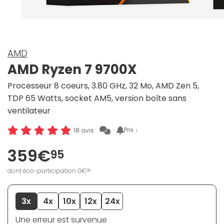
AMD
AMD Ryzen 7 9700X
Processeur 8 coeurs, 3.80 GHz, 32 Mo, AMD Zen 5,
TDP 65 Watts, socket AM5, version boîte sans
ventilateur
Prix ↓
18 avis
359€
95
dont éco-participation 0€
05
3x
4x
10x
12x
24x
Une erreur est survenue