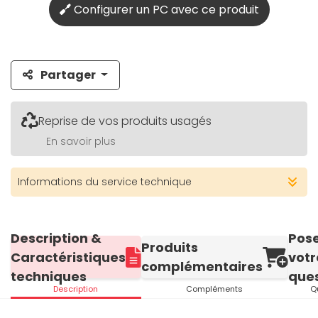
Configurer un PC avec ce produit
Partager
Reprise de vos produits usagés
En savoir plus
Informations du service technique
Description &
Pos
Produits
Caractéristiques
votr
complémentaires
techniques
ques
Description
Compléments
Q