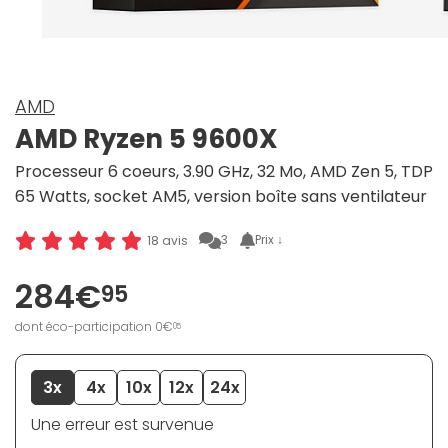
AMD
AMD Ryzen 5 9600X
Processeur 6 coeurs, 3.90 GHz, 32 Mo, AMD Zen 5, TDP
65 Watts, socket AM5, version boîte sans ventilateur
3
Prix ↓
18 avis
284€
95
dont éco-participation 0€
05
3x
4x
10x
12x
24x
Une erreur est survenue