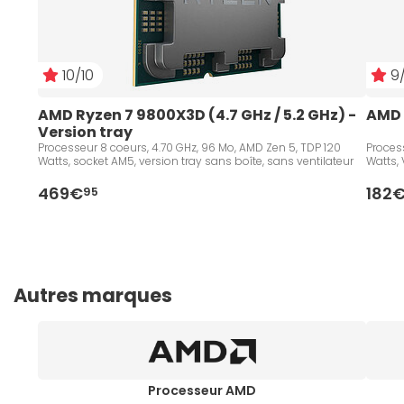
10/10
9/
AMD Ryzen 7 9800X3D (4.7 GHz / 5.2 GHz) - 
AMD 
Version tray
Processeur 8 coeurs, 4.70 GHz, 96 Mo, AMD Zen 5, TDP 120
Process
Watts, socket AM5, version tray sans boîte, sans ventilateur
Watts, 
469€
182
95
Autres marques
Processeur AMD