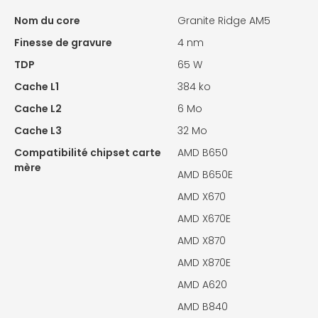
Nom du core
Granite Ridge AM5
Finesse de gravure
4 nm
TDP
65 W
Cache L1
384 ko
Cache L2
6 Mo
Cache L3
32 Mo
Compatibilité chipset carte
AMD B650
mère
AMD B650E
AMD X670
AMD X670E
AMD X870
AMD X870E
AMD A620
AMD B840