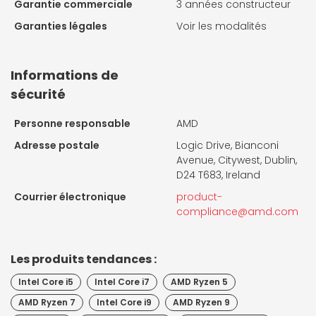
Garantie commerciale
3 années constructeur
Garanties légales
Voir les modalités
Informations de
sécurité
Personne responsable
AMD
Adresse postale
Logic Drive, Bianconi
Avenue, Citywest, Dublin,
D24 T683, Ireland
Courrier électronique
product-
compliance@amd.com
Les produits tendances :
Intel Core i5
Intel Core i7
AMD Ryzen 5
AMD Ryzen 7
Intel Core i9
AMD Ryzen 9