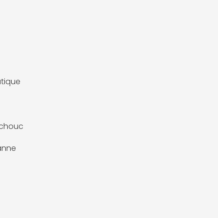
tique
chouc
anne
e