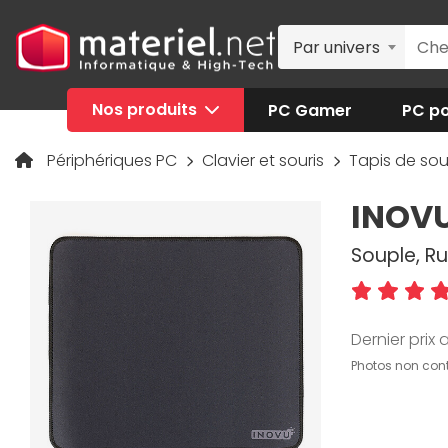
Par univers
Nos produits
PC Gamer
PC po
Périphériques PC
Clavier et souris
Tapis de sou
INOV
Souple, Ru
Dernier prix a
Photos non cont