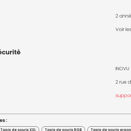
2 anné
Voir l
écurité
INOVU
2 rue 
suppo
s :
Tapis de souris XXL
Tapis de souris RGB
Tapis de souris ergo