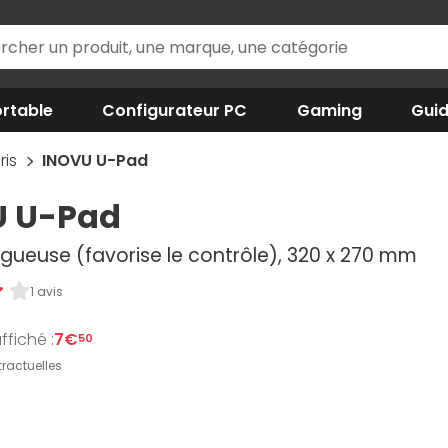
rtable
Configurateur PC
Gaming
Gui
ris
INOVU U-Pad
U U-Pad
gueuse (favorise le contrôle), 320 x 270 mm
1 avis
ffiché :
7€
50
ractuelles