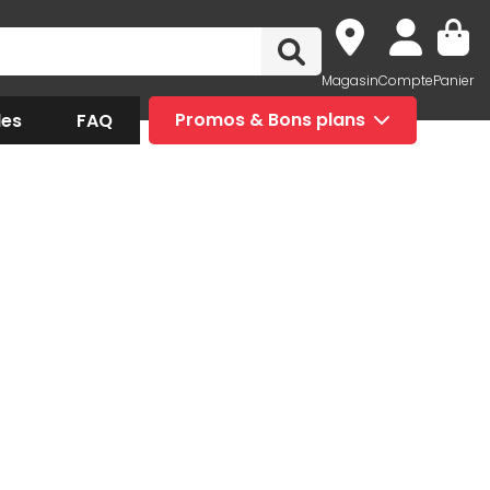
Magasin
Compte
Panier
des
FAQ
Promos & Bons plans