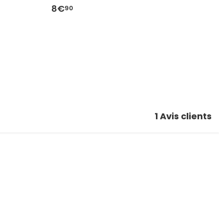
8€
9
90
1
Avis clients