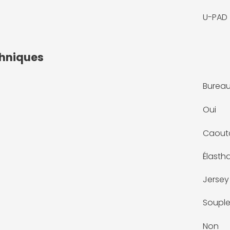
U-PAD
chniques
Bureau
Oui
Caout
Élasth
Jersey
Soupl
Non