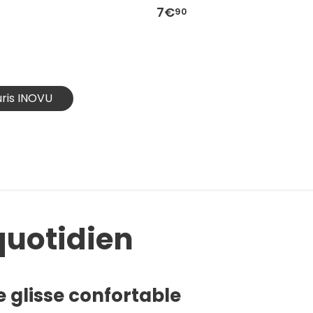
7€
90
uris INOVU
quotidien
 glisse confortable