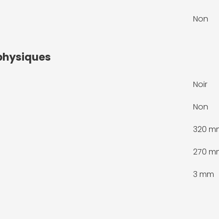
Non
physiques
Noir
Non
320 m
270 m
3 mm