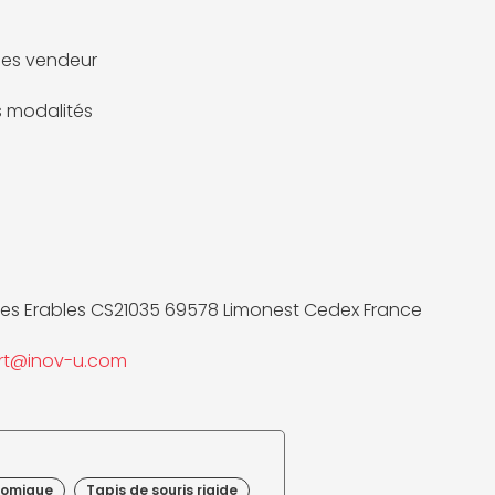
es vendeur
es modalités
des Erables CS21035 69578 Limonest Cedex France
rt@inov-u.com
nomique
Tapis de souris rigide