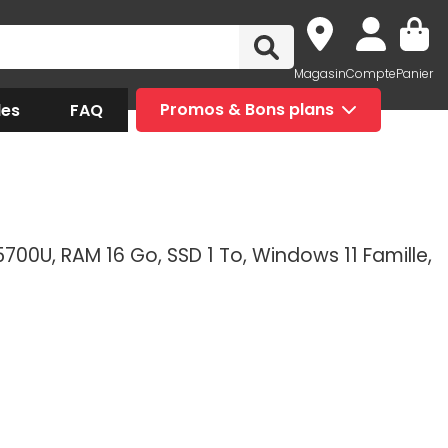
Magasin
Compte
Panier
des
FAQ
Promos & Bons plans
7 5700U, RAM 16 Go, SSD 1 To, Windows 11 Famille,