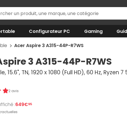
rtable
Configurateur PC
Gaming
Gui
able
Acer Aspire 3 A315-44P-R7WS
Aspire 3 A315-44P-R7WS
e, 15.6", TN, 1920 x 1080 (Full HD), 60 Hz, Ryzen 
2 avis
ffiché :
649€
95
ractuelles