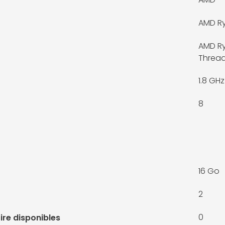
AMD Ry
AMD Ry
Thread
1.8 GHz
8
16 Go
2
0
re disponibles