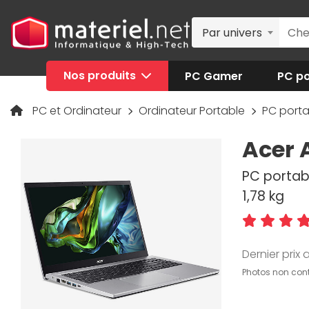
Par univers
Nos produits
PC Gamer
PC po
PC et Ordinateur
Ordinateur Portable
PC port
Acer 
PC portabl
1,78 kg
Dernier prix a
Photos non cont