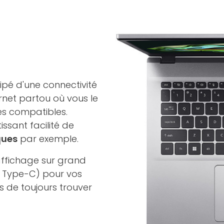
ipé d'une connectivité
rnet partou où vous le
es compatibles.
ssant facilité de
ques
par exemple.
'affichage sur grand
 x Type-C) pour vos
rs de toujours trouver