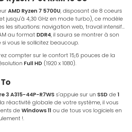
eur
AMD Ryzen 7 5700U
, disposant de 8 coeurs
et jusqu'à 4,30 GHz en mode turbo), ce modèle
 les situations: navigation web, travail intensif...
AM au format
DDR4
, il saura se montrer à son
i vous le sollicitez beaucoup.
ez compter sur le confort 15,6 pouces de la
ésolution
Full HD
(1920 x 1080).
 To
re 3 A315-44P-R7WS
s'appuie sur un
SSD
de
1
la réactivité globale de votre système, il vous
ments de
Windows 11
ou de tous vos logiciels en
lement !.