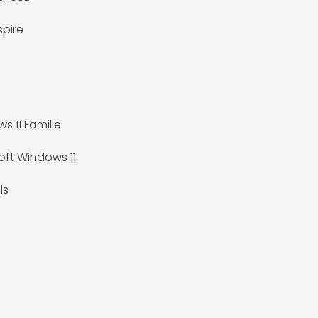
spire
s 11 Famille
oft Windows 11
is