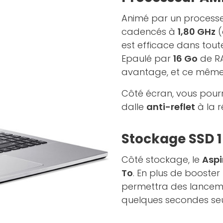
Animé par un process
cadencés à
1,80 GHz
(
est efficace dans toutes
Epaulé par
16 Go
de R
avantage, et ce même s
Côté écran, vous pourr
dalle
anti-reflet
à la r
Stockage SSD 1
Côté stockage, le
Aspi
To
. En plus de booster 
permettra des lance
quelques secondes seu