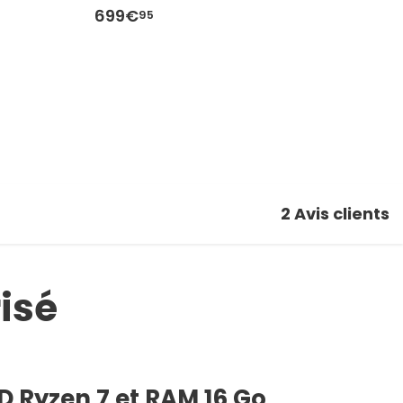
699€
6
95
2
Avis clients
isé
 Ryzen 7 et RAM 16 Go