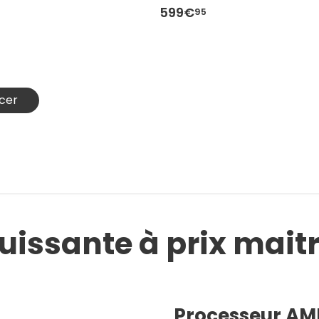
599€
95
Acer
uissante à prix maitr
Processeur AMD