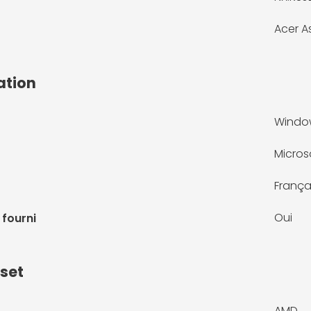
Acer A
ation
Window
Micros
França
Oui
 fourni
pset
AMD