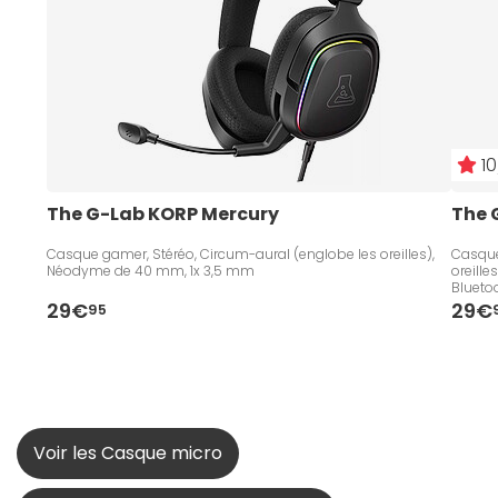
10
The G-Lab KORP Mercury
The 
Casque gamer, Stéréo, Circum-aural (englobe les oreilles),
Casque
Néodyme de 40 mm, 1x 3,5 mm
oreill
Blueto
29€
29€
95
Voir les Casque micro