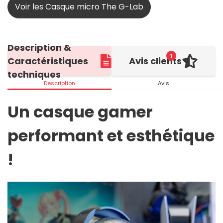
Voir les Casque micro The G-Lab
Description &
1
Caractéristiques
Avis clients
techniques
Description
Avis
Un casque gamer
performant et esthétique
!