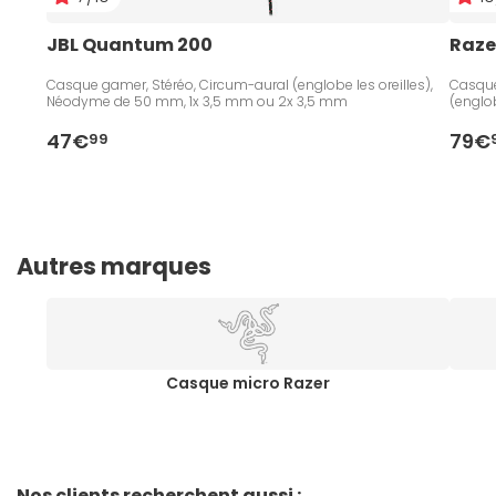
JBL Quantum 200
Raze
Casque gamer, Stéréo, Circum-aural (englobe les oreilles),
Casque 
Néodyme de 50 mm, 1x 3,5 mm ou 2x 3,5 mm
(englo
47€
79€
99
Autres marques
Casque micro Razer
Nos clients recherchent aussi :