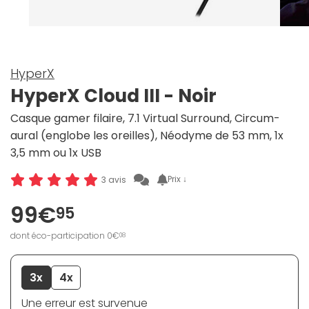
HyperX
HyperX Cloud III - Noir
Casque gamer filaire, 7.1 Virtual Surround, Circum-
aural (englobe les oreilles), Néodyme de 53 mm, 1x
3,5 mm ou 1x USB
Prix ↓
3 avis
99€
95
dont éco-participation 0€
08
3x
4x
Une erreur est survenue