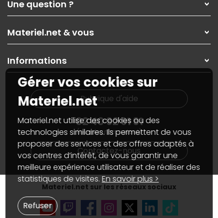
Une question ?
Nos services
Les magasins Materiel.net
Rubrique d'aide / FAQ
Nos solutions pour les pros
Materiel.net & vous
Paiement, livraison
Contactez-nous
Garanties
,
Pack Zen
On répare votre PC portable
SAV, demander un retour
Informations
On rachète votre carte graphique
Informations
PC sur mesure : Votre RDV personnalisé
Guides d'achats et tutoriels
Gérer vos cookies sur
Plan du site
Notre démarche écologique
Nos marques
Materiel.net recrute
Materiel.net
Rubrique d'aide
Conditions générales de vente
Notre programme d'affiliation
Marketplace
Partenariat & Sponsoring
02 40 92 91 91
Materiel.net utilise des cookies ou des
Informations légales
technologies similaires. Ils permettent de vous
(numéro non surtaxé)
Données personnelles
et
cookies
proposer des services et des offres adaptés à
Gérer vos cookies
Contactez-nous
Accessibilité : non conforme
vos centres d’intérêt, de vous garantir une
meilleure expérience utilisateur et de réaliser des
statistiques de visites.
En savoir plus >
Materiel.net sur les réseaux sociaux
Refuser