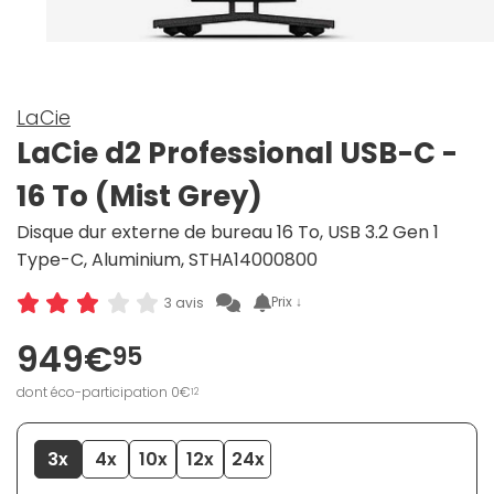
LaCie
LaCie d2 Professional USB-C -
16 To (Mist Grey)
Disque dur externe de bureau 16 To, USB 3.2 Gen 1
Type-C, Aluminium, STHA14000800
Prix ↓
3 avis
949€
95
dont éco-participation 0€
12
3x
4x
10x
12x
24x