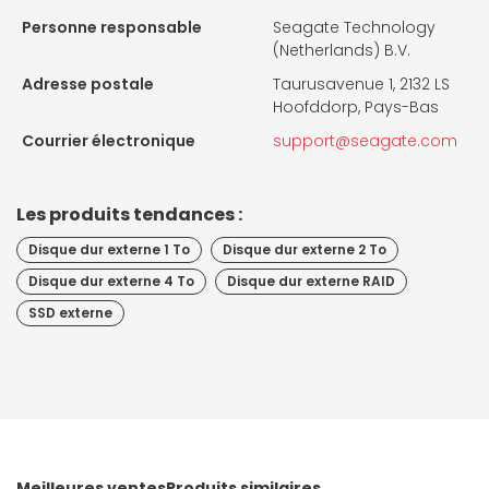
Personne responsable
Seagate Technology
(Netherlands) B.V.
Adresse postale
Taurusavenue 1, 2132 LS
Hoofddorp, Pays-Bas
Courrier électronique
support@seagate.com
Les produits tendances :
Disque dur externe 1 To
Disque dur externe 2 To
Disque dur externe 4 To
Disque dur externe RAID
SSD externe
Meilleures ventes
Produits similaires