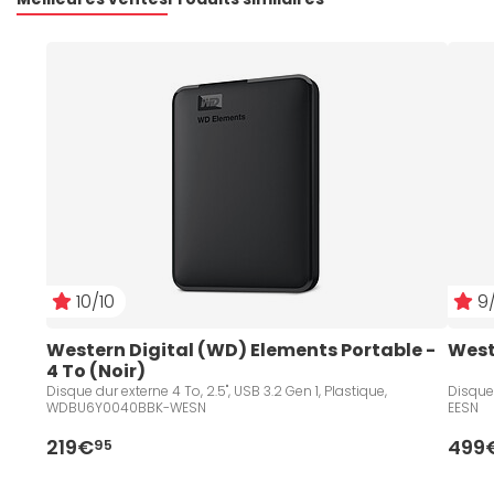
10/10
9/
Western Digital (WD) Elements Portable - 
West
4 To (Noir)
Disque dur externe 4 To, 2.5", USB 3.2 Gen 1, Plastique,
Disque 
WDBU6Y0040BBK-WESN
EESN
219€
499
95