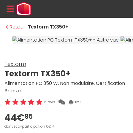
MENU
Retour
Textorm TX350+
Textorm
Textorm TX350+
Alimentation PC 350 W, Non modulaire, Certification
Bronze
Prix ↓
6 avis
44€
95
dont éco-participation 0€
13