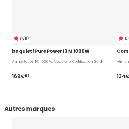
9/10
10
be quiet! Pure Power 13 M 1000W
Cors
Alimentation PC 1000 W, Modulaire, Certification Gold
Aliment
169€
134
95
Autres marques