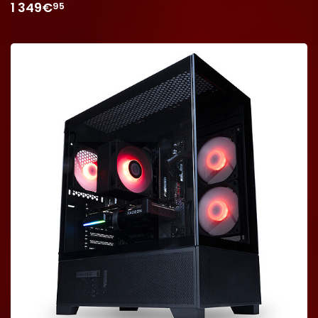
1 349€
95