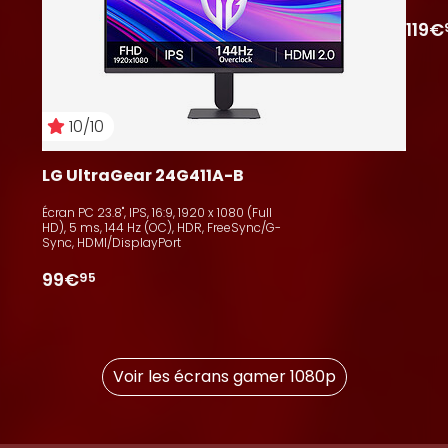
119€
10/10
LG UltraGear 24G411A-B
Écran PC 23.8", IPS, 16:9, 1920 x 1080 (Full
HD), 5 ms, 144 Hz (OC), HDR, FreeSync/G-
Sync, HDMI/DisplayPort
99€
95
Voir les écrans gamer 1080p