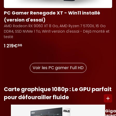
PC Gamer Renegade XT - Win11 installé
(version d'essai)
AMD Radeon RX 9060 XT 8 Go, AMD Ryzen 7 5700X, 16 Go
DDR4, SSD NVMe 1 To, Win11 version d'essai - Déjà monté et
testé
1 219€
96
Voir les PC gamer Full HD
Carte graphique 1080p : Le GPU parfait
pour défourailler fluide
10
Giga
WIN