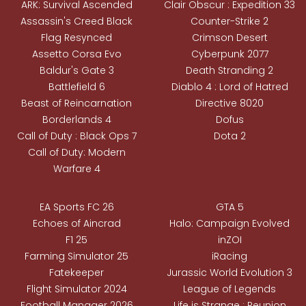
ARK: Survival Ascended
Clair Obscur : Expedition 33
Assassin's Creed Black
Counter-Strike 2
Flag Resynced
Crimson Desert
Assetto Corsa Evo
Cyberpunk 2077
Baldur's Gate 3
Death Stranding 2
Battlefield 6
Diablo 4 : Lord of Hatred
Beast of Reincarnation
Directive 8020
Borderlands 4
Dofus
Call of Duty : Black Ops 7
Dota 2
Call of Duty: Modern
Warfare 4
EA Sports FC 26
GTA 5
Echoes of Aincrad
Halo: Campaign Evolved
F1 25
inZOI
Farming Simulator 25
iRacing
Fatekeeper
Jurassic World Evolution 3
Flight Simulator 2024
League of Legends
Football Manager 2026
Life is Strange : Reunion