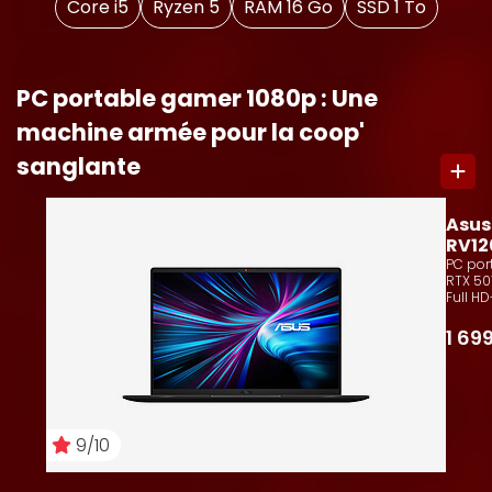
Core i5
Ryzen 5
RAM 16 Go
SSD 1 To
PC portable gamer 1080p : Une
machine armée pour la coop'
sanglante
10
Asus
RV12
PC por
RTX 507
Full HD
1 69
9/10