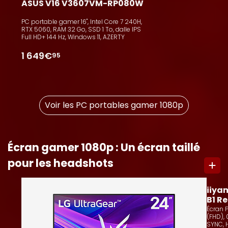
ASUS V16 V3607VM-RP080W
PC portable gamer 16", Intel Core 7 240H,
RTX 5060, RAM 32 Go, SSD 1 To, dalle IPS
Full HD+ 144 Hz, Windows 11, AZERTY
1 649€
95
Voir les PC portables gamer 1080p
Écran gamer 1080p : Un écran taillé
pour les headshots
10
iiya
B1 R
Écran PC 23.8", Fast
(FHD), 
SYNC, 