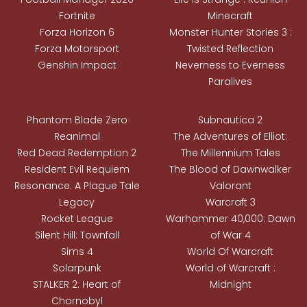
Fortnite
Minecraft
Forza Horizon 6
Monster Hunter Stories 3 :
Forza Motorsport
Twisted Reflection
Genshin Impact
Neverness to Everness
Paralives
Phantom Blade Zero
Subnautica 2
Reanimal
The Adventures of Elliot:
Red Dead Redemption 2
The Millennium Tales
Resident Evil Requiem
The Blood of Dawnwalker
Resonance: A Plague Tale
Valorant
Legacy
Warcraft 3
Rocket League
Warhammer 40,000: Dawn
Silent Hill: Townfall
of War 4
Sims 4
World Of Warcraft
Solarpunk
World of Warcraft :
STALKER 2: Heart of
Midnight
Chornobyl