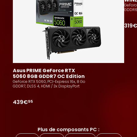
GeForc
GDDR6,
319
Asus PRIME GeForce RTX 
5060 8GB GDDR7 OC Edition
GeForce RTX 5060, PCI-Express 16x, 8 Go
GDDR7, DLSS 4, HDMI / 3x DisplayPort
439€
95
Plus de composants PC :