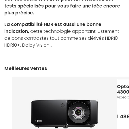
tests spécialisés pour vous faire une idée encore
plus précise.
La compatibilité HDR est aussi une bonne
indication,
cette technologie apportant justement
de bons contrastes tout comme ses dérivés HDR10,
HDR10+, Dolby Vision...
Meilleures ventes
Opto
4300
Vidéop
1 48