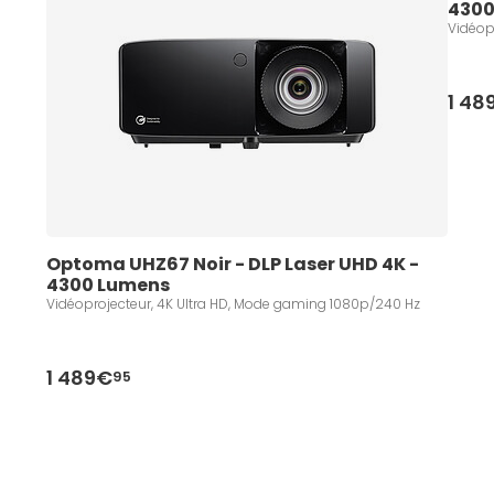
4300
Vidéop
1 48
Optoma UHZ67 Noir - DLP Laser UHD 4K - 
4300 Lumens 
Vidéoprojecteur, 4K Ultra HD, Mode gaming 1080p/240 Hz
1 489€
95