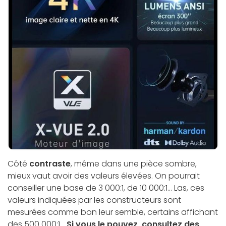
Côté
contraste
, même dans une pièce sombre,
mieux vaut avoir des valeurs élevées. On pourrait
conseiller une base de 3 000:1, de 10 000:1... Las, ces
valeurs indiquées par les constructeurs sont
mesurées comme bon leur semble, certains affichant
des 500 000:1…
Si vous le pouvez, consultez des