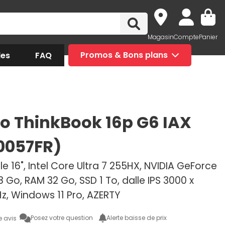
Magasin
Compte
Panier
des
FAQ
Promos & Bons plans
o ThinkBook 16p G6 IAX
0057FR)
e 16", Intel Core Ultra 7 255HX, NVIDIA GeForce
 Go, RAM 32 Go, SSD 1 To, dalle IPS 3000 x
z, Windows 11 Pro, AZERTY
Posez votre question
Alerte baisse de prix
e avis