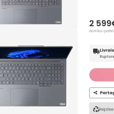
2 599
dont éco-partic
Livrai
Ruptur
Parta
Reprise