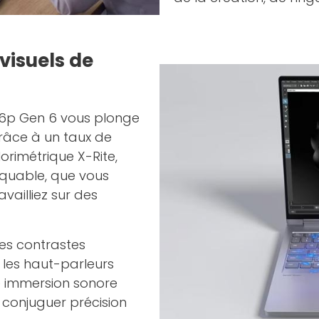
visuels de
16p Gen 6 vous plonge
râce à un taux de
orimétrique X-Rite,
rquable, que vous
vailliez sur des
des contrastes
 les haut-parleurs
 immersion sonore
 conjuguer précision