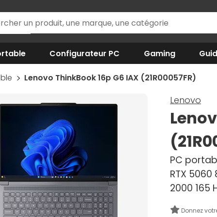
rtable
Configurateur PC
Gaming
Gui
able
Lenovo ThinkBook 16p G6 IAX (21R00057FR)
Lenovo
Lenov
(21R0
PC portabl
RTX 5060 8
2000 165 H
Donnez votr