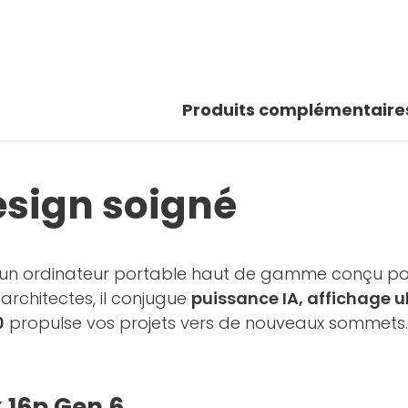
 photos
oir la galerie
Produits complémentaire
esign soigné
 un ordinateur portable haut de gamme conçu pour
architectes, il conjugue
puissance IA, affichage u
0
propulse vos projets vers de nouveaux sommets.
 16p Gen 6