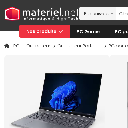
Par univers
Nos produits
PC Gamer
PC po
PC et Ordinateur
Ordinateur Portable
PC port