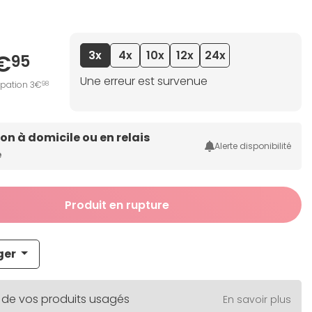
3x
4x
10x
12x
24x
€
95
Une erreur est survenue
ipation 3€
98
son à domicile ou en relais
Alerte disponibilité
e
Produit en rupture
ger
 de vos produits usagés
En savoir plus