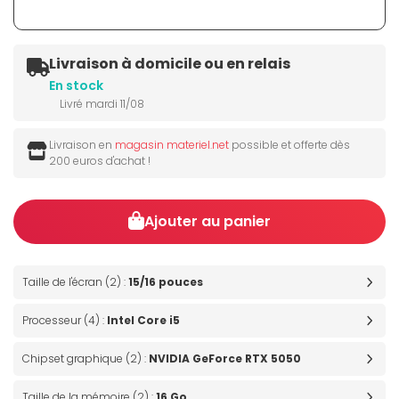
Livraison à domicile ou en relais
En stock
Livré mardi 11/08
Livraison en
magasin materiel.net
possible et offerte dès
200 euros d'achat !
Ajouter au panier
Taille de l'écran (2) :
15/16 pouces
Processeur (4) :
Intel Core i5
Chipset graphique (2) :
NVIDIA GeForce RTX 5050
Taille de la mémoire (2) :
16 Go