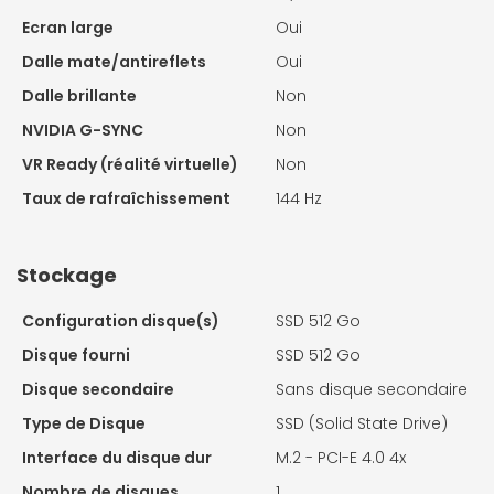
Ecran large
Oui
Dalle mate/antireflets
Oui
Dalle brillante
Non
NVIDIA G-SYNC
Non
VR Ready (réalité virtuelle)
Non
Taux de rafraîchissement
144 Hz
Stockage
Configuration disque(s)
SSD 512 Go
Disque fourni
SSD 512 Go
Disque secondaire
Sans disque secondaire
Type de Disque
SSD (Solid State Drive)
Interface du disque dur
M.2 - PCI-E 4.0 4x
Nombre de disques
1