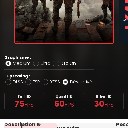
Graphisme :
Medium
Ultra
RTX On
Upscaling :
DLSS
FSR
XESS
Désactivé
Full HD
Quad HD
Ultra HD
75
60
30
FPS
FPS
FPS
Description &
Pos