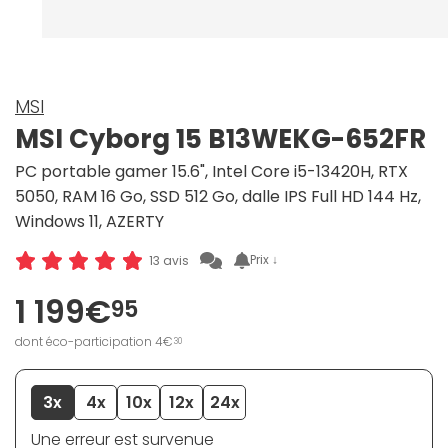
MSI
MSI Cyborg 15 B13WEKG-652FR
PC portable gamer 15.6", Intel Core i5-13420H, RTX
5050, RAM 16 Go, SSD 512 Go, dalle IPS Full HD 144 Hz,
Windows 11, AZERTY
Prix ↓
13 avis
1 199€
95
dont éco-participation 4€
30
3x
4x
10x
12x
24x
Une erreur est survenue