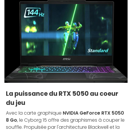
La puissance du RTX 5050 au coeur
du jeu
Avec la carte graphique
NVIDIA GeForce RTX 5050
8 Go
, le Cyborg 15 offre des graphismes à couper le
souffle. Propulsée par l'architecture Blackwell et la