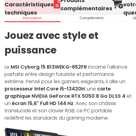
Produits
Caractéristiques
votr
complémentaires
techniques
ques
Description
Compléments
Q
Jouez avec style et
puissance
Le
MSI Cyborg 15 B13WEKG-652FR
incarne l'alliance
parfaite entre design futuriste et performance
extrême. Pensé pour les gamers exigeants, il allie un
processeur Intel Core i5-13420H
, une
carte
graphique NVIDIA GeForce RTX 5050 8 Go DLSS 4
et
un
écran 15,6" Full HD 144 Hz
. Avec son châssis
translucide et son clavier RGB, ce PC portable
redéfinit les standards du gaming moderne.