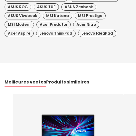
ASUS ROG
ASUS TUF
ASUS Zenbook
ASUS Vivobook
MSI Katana
MSI Prestige
MSI Modern
Acer Predator
Acer Nitro
Acer Aspire
Lenovo ThinkPad
Lenovo IdeaPad
Meilleures ventes
Produits similaires