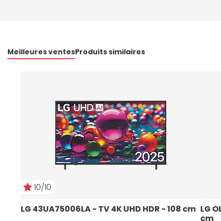
Meilleures ventes
Produits similaires
10/10
LG 43UA75006LA - TV 4K UHD HDR - 108 cm   
LG O
cm