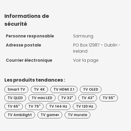
Informations de
sécurité
Personne responsable
Samsung
Adresse postale
PO Box 12987 – Dublin -
Ireland
Courrier électronique
Voir la page
Les produits tendances :
Smart TV
TV 4K
TV HDMI 2.1
TV OLED
TV QLED
TV mini LED
TV 32"
TV 43"
TV 55"
TV 65"
TV 75"
TV 144 Hz
TV 120 Hz
TV Ambilight
TV gamer
TV murale