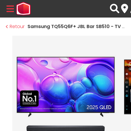
MENU
Retour
Samsung TQ55Q6F+ JBL Bar SB510 - TV QLED 4K UHD HDR - 139 cm - Barre de son