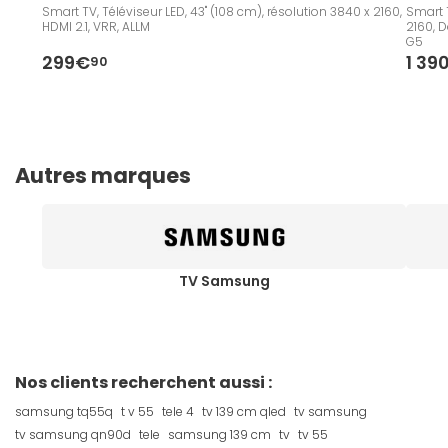
Smart TV, Téléviseur LED, 43" (108 cm), résolution 3840 x 2160,
Smart T
HDMI 2.1, VRR, ALLM
2160, D
G5
299€
1 39
90
Autres marques
TV Samsung
Nos clients recherchent aussi :
samsung tq55q
t v 55
tele 4
tv 139 cm qled
tv samsung
tv samsung qn90d
tele
samsung 139 cm
tv
tv 55