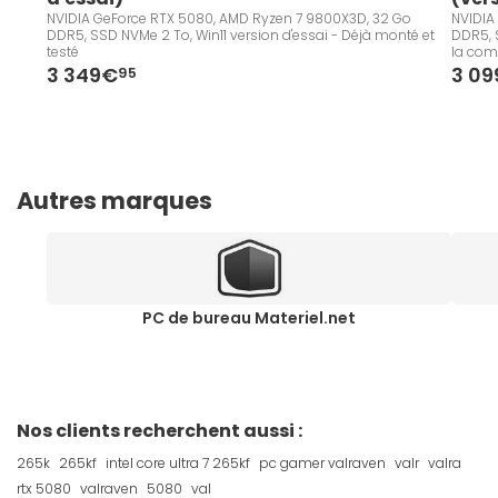
NVIDIA GeForce RTX 5080, AMD Ryzen 7 9800X3D, 32 Go
NVIDIA
DDR5, SSD NVMe 2 To, Win11 version d'essai - Déjà monté et
DDR5, S
testé
la co
3 349€
3 0
95
Autres marques
PC de bureau Materiel.net
Nos clients recherchent aussi :
265k
265kf
intel core ultra 7 265kf
pc gamer valraven
valr
valra
rtx 5080
valraven
5080
val