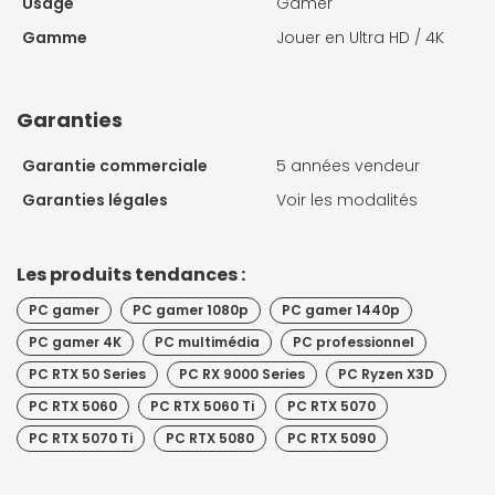
Usage
Gamer
Gamme
Jouer en Ultra HD / 4K
Garanties
Garantie commerciale
5 années vendeur
Garanties légales
Voir les modalités
Les produits tendances :
PC gamer
PC gamer 1080p
PC gamer 1440p
PC gamer 4K
PC multimédia
PC professionnel
PC RTX 50 Series
PC RX 9000 Series
PC Ryzen X3D
PC RTX 5060
PC RTX 5060 Ti
PC RTX 5070
PC RTX 5070 Ti
PC RTX 5080
PC RTX 5090