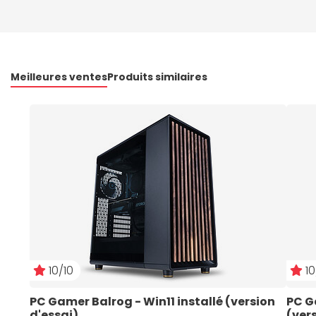
Meilleures ventes
Produits similaires
10/10
10
PC Gamer Balrog - Win11 installé (version 
PC G
d'essai)
(ver