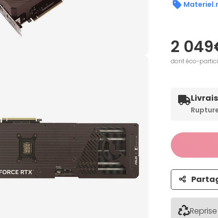
Materiel.
2 049
dont éco-partic
Livrai
Ruptur
Parta
Reprise