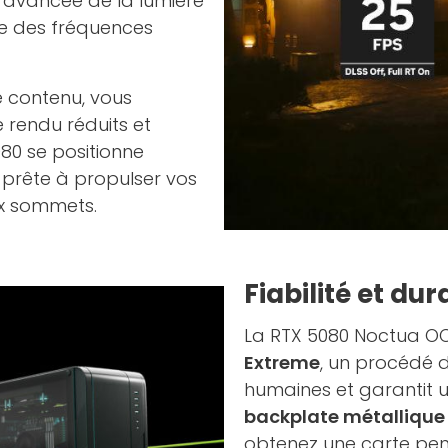
n avancée de la lumière
fre des fréquences
e contenu, vous
e rendu réduits et
80 se positionne
prête à propulser vos
ux sommets.
Fiabilité et du
La RTX 5080 Noctua OC 
Extreme
, un procédé d
humaines et garantit u
backplate métallique 
obtenez une carte pen