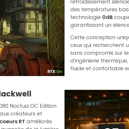
refroidissement silenc
des températures bass
technologie
0dB
coupe 
garantissant un silence
Cette conception unique
ceux qui recherchent u
sans compromis sur le
d'ingénierie thermique
fluide et confortable e
Blackwell
 5080 Noctua OC Edition
 aux créateurs et
coeurs RT
améliorés