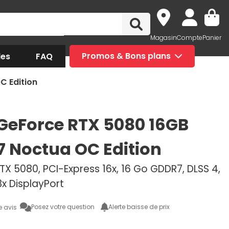
Magasin
Compte
Panier
des
FAQ
Promos & Bons plans
C Edition
GeForce RTX 5080 16GB
 Noctua OC Edition
X 5080, PCI-Express 16x, 16 Go GDDR7, DLSS 4,
3x DisplayPort
Posez votre question
Alerte baisse de prix
e avis