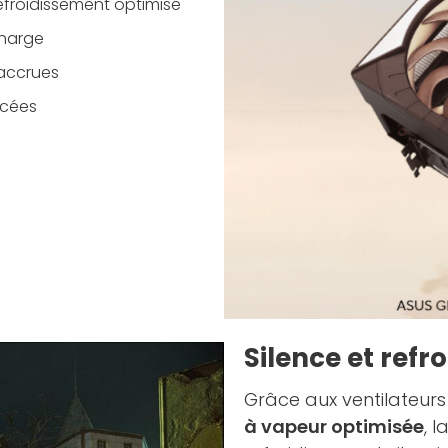
refroidissement optimisé
charge
é accrues
rcées
Silence et ref
Grâce aux ventilateur
à vapeur optimisée
, 