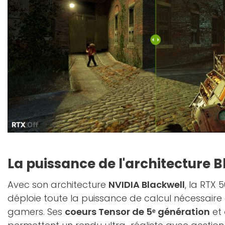
La puissance de l'architecture 
Avec son architecture
NVIDIA Blackwell
, la RTX
déploie toute la puissance de calcul nécessaire
gamers. Ses
coeurs Tensor de 5ᵉ génération
et