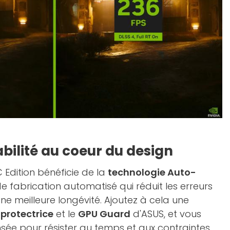
rabilité au coeur du design
Edition bénéficie de la
technologie Auto-
e fabrication automatisé qui réduit les erreurs
ne meilleure longévité. Ajoutez à cela une
protectrice
et le
GPU Guard
d'ASUS, et vous
sée pour résister au temps et aux contraintes