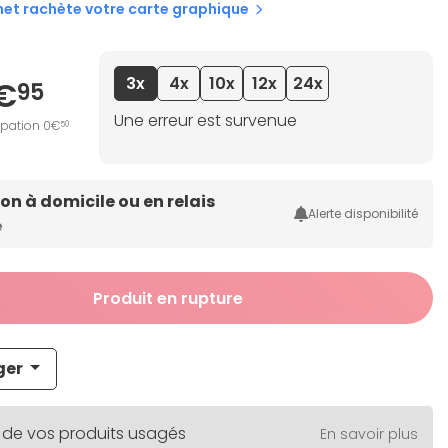
net rachète votre carte graphique
3x
4x
10x
12x
24x
€
95
Une erreur est survenue
ipation 0€
50
son à domicile ou en relais
Alerte disponibilité
e
Produit en rupture
ger
 de vos produits usagés
En savoir plus