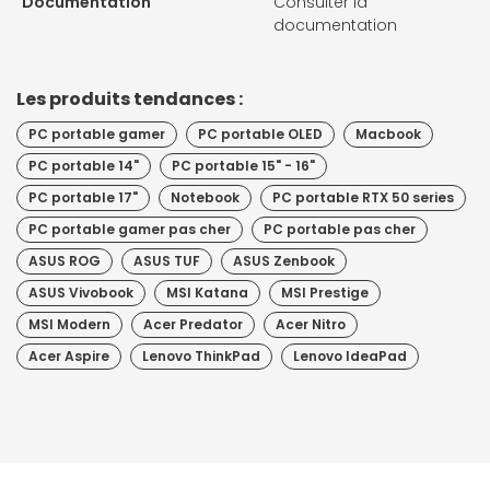
Documentation
Consulter la
documentation
Les produits tendances :
PC portable gamer
PC portable OLED
Macbook
PC portable 14"
PC portable 15" - 16"
PC portable 17"
Notebook
PC portable RTX 50 series
PC portable gamer pas cher
PC portable pas cher
ASUS ROG
ASUS TUF
ASUS Zenbook
ASUS Vivobook
MSI Katana
MSI Prestige
MSI Modern
Acer Predator
Acer Nitro
Acer Aspire
Lenovo ThinkPad
Lenovo IdeaPad