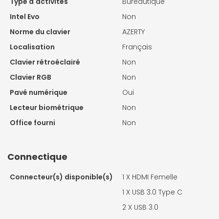
Type d'activités
Bureautique
Intel Evo
Non
Norme du clavier
AZERTY
Localisation
Français
Clavier rétroéclairé
Non
Clavier RGB
Non
Pavé numérique
Oui
Lecteur biométrique
Non
Office fourni
Non
Connectique
Connecteur(s) disponible(s)
1 X
HDMI Femelle
1 X
USB 3.0 Type C
2 X
USB 3.0