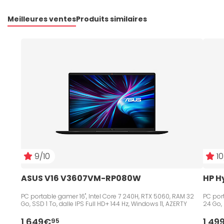
Meilleures ventes
Produits similaires
9/10
10
ASUS V16 V3607VM-RP080W
HP H
PC portable gamer 16", Intel Core 7 240H, RTX 5060, RAM 32
PC port
Go, SSD 1 To, dalle IPS Full HD+ 144 Hz, Windows 11, AZERTY
24 Go, 
1 649€
1 49
95