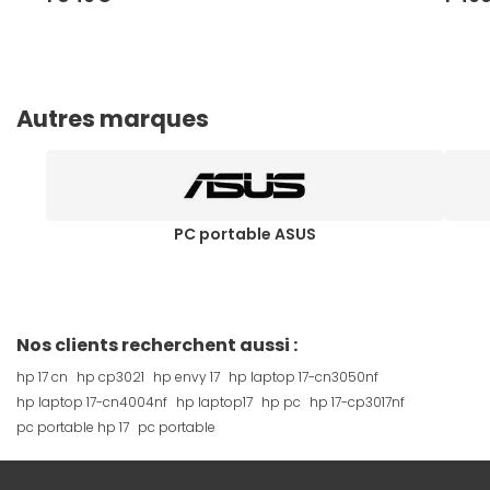
Autres marques
PC portable ASUS
Nos clients recherchent aussi :
hp 17 cn
hp cp3021
hp envy 17
hp laptop 17-cn3050nf
hp laptop 17-cn4004nf
hp laptop17
hp pc
hp 17-cp3017nf
pc portable hp 17
pc portable