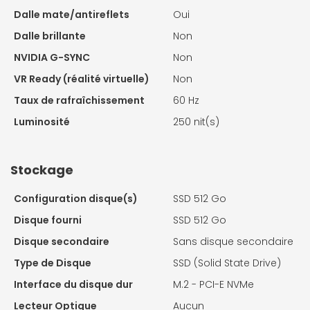
Dalle mate/antireflets
Oui
Dalle brillante
Non
NVIDIA G-SYNC
Non
VR Ready (réalité virtuelle)
Non
Taux de rafraîchissement
60 Hz
Luminosité
250 nit(s)
Stockage
Configuration disque(s)
SSD 512 Go
Disque fourni
SSD 512 Go
Disque secondaire
Sans disque secondaire
Type de Disque
SSD (Solid State Drive)
Interface du disque dur
M.2 - PCI-E NVMe
Lecteur Optique
Aucun