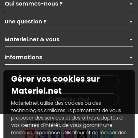
Qui sommes-nous ?
Qui sommes-nous ?
Une question ?
Nos services
Les magasins Materiel.net
Rubrique d'aide / FAQ
Nos solutions pour les pros
Materiel.net & vous
Paiement, livraison
Contactez-nous
Garanties
,
Pack Zen
On répare votre PC portable
SAV, demander un retour
Informations
On rachète votre carte graphique
Informations
PC sur mesure : Votre RDV personnalisé
Guides d'achats et tutoriels
Plan du site
Notre démarche écologique
Gérer vos cookies sur
Nos marques
Materiel.net recrute
Rubrique d'aide
Conditions générales de vente
Notre programme d'affiliation
Materiel.net
Marketplace
Partenariat & Sponsoring
Informations légales
Contactez-nous
Materiel.net utilise des cookies ou des
Données personnelles
et
cookies
Gérer vos cookies
technologies similaires. Ils permettent de vous
Accessibilité : non conforme
proposer des services et des offres adaptés à
Materiel.net sur les réseaux sociaux
vos centres d’intérêt, de vous garantir une
meilleure expérience utilisateur et de réaliser des