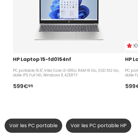
10
HP Laptop 15-fd0154nf
HP L
PC portable 15.6", Intel Core i3-1315U, RAM 16 Go, SSD 512 Go,
PC por
dalle IPS Full HD, Windows 11, AZERTY
dalle F
599€
599
95
Voir les PC portable
Voir les PC portable HP