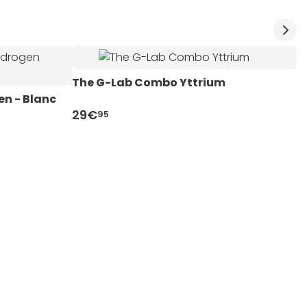
The G-Lab Combo Yttrium
T
n - Blanc
29€
2
95