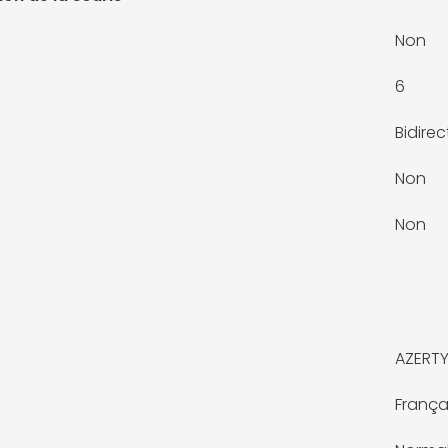
Non
6
Bidirec
Non
Non
AZERT
França