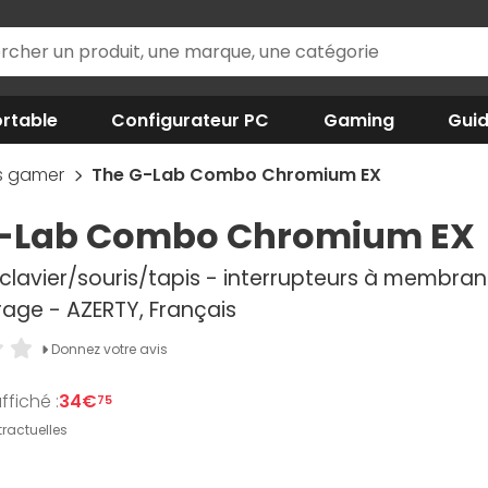
rtable
Configurateur PC
Gaming
Gui
is gamer
The G-Lab Combo Chromium EX
G-Lab Combo Chromium EX
clavier/souris/tapis - interrupteurs à membran
rage - AZERTY, Français
Donnez votre avis
ffiché :
34€
75
ractuelles