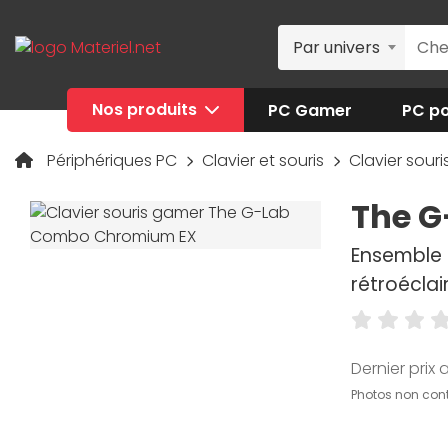
Par univers
Nos produits
PC Gamer
PC po
Périphériques PC
Clavier et souris
Clavier sour
The 
Ensemble 
rétroéclai
Dernier prix a
Photos non cont