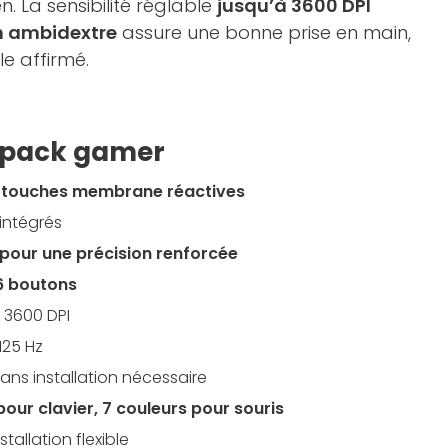
. La sensibilité réglable
jusqu’à 3600 DPI
n ambidextre
assure une bonne prise en main,
e affirmé.
e pack gamer
ec touches membrane réactives
intégrés
pour une précision renforcée
6 boutons
à 3600 DPI
125 Hz
ans installation nécessaire
our clavier, 7 couleurs pour souris
tallation flexible