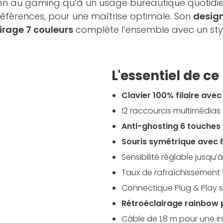
ien au gaming qu’à un usage bureautique quotidien
références, pour une maîtrise optimale. Son
desig
irage 7 couleurs
complète l’ensemble avec un styl
L'essentiel de c
Clavier 100% filaire av
12 raccourcis multimédias 
Anti-ghosting 6 touches 
Souris symétrique avec 
Sensibilité réglable jusqu’
Taux de rafraîchissement 
Connectique Plug & Play s
Rétroéclairage rainbow p
Câble de 1,8 m pour une ins