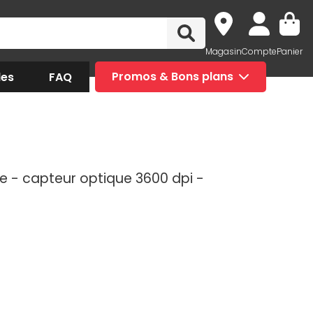
Magasin
Compte
Panier
des
FAQ
Promos & Bons plans
e - capteur optique 3600 dpi -