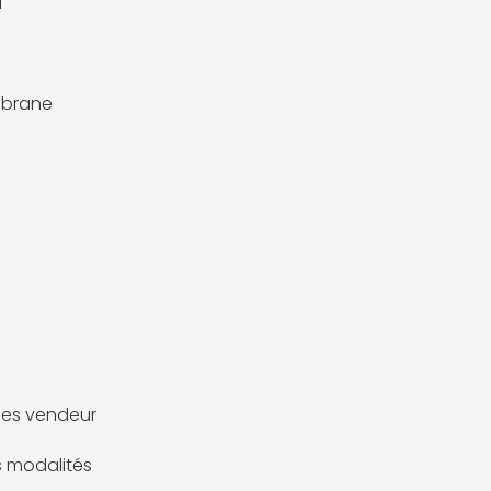
l
brane
es vendeur
es modalités