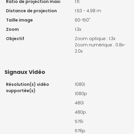
Ratio de projection maxi
1.5
Distance de projection
1.53 - 4.98 m
Taille image
60-150"
Zoom
1.3x
Objectif
Zoom optique : 1.3x
Zoom numérique : 0.8x-
2.0x
Signaux Vidéo
Résolution(s) vidéo
1080i
supportée(s)
1080p
480i
480p
576i
576p