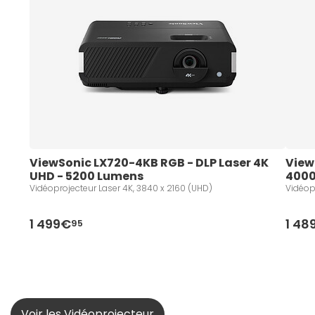
ViewSonic LX720-4KB RGB - DLP Laser 4K 
View
UHD - 5200 Lumens
4000
Vidéoprojecteur Laser 4K, 3840 x 2160 (UHD)
Vidéop
1 499€
1 48
95
Voir les Vidéoprojecteur