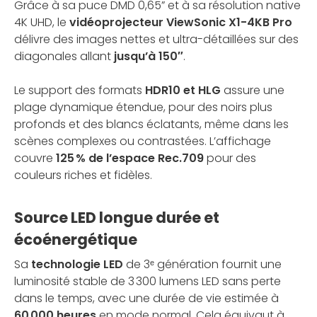
Grâce à sa puce DMD 0,65” et à sa résolution native
4K UHD, le
vidéoprojecteur ViewSonic X1-4KB Pro
délivre des images nettes et ultra-détaillées sur des
diagonales allant
jusqu’à 150″
.
Le support des formats
HDR10 et HLG
assure une
plage dynamique étendue, pour des noirs plus
profonds et des blancs éclatants, même dans les
scènes complexes ou contrastées. L’affichage
couvre
125 % de l’espace Rec.709
pour des
couleurs riches et fidèles.
Source LED longue durée et
écoénergétique
Sa
technologie LED
de 3ᵉ génération fournit une
luminosité stable de 3 300 lumens LED sans perte
dans le temps, avec une durée de vie estimée à
60 000 heures
en mode normal. Cela équivaut à