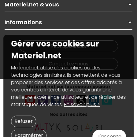
Rubrique d'aide / FAQ
Nos solutions pour les pros
Materiel.net & vous
Paiement, livraison
Contactez-nous
Garanties
,
Pack Zen
On répare votre PC portable
SAV, demander un retour
Informations
On rachète votre carte graphique
Informations
PC sur mesure : Votre RDV personnalisé
Guides d'achats et tutoriels
Plan du site
Notre démarche écologique
Gérer vos cookies sur
Nos marques
Materiel.net recrute
Rubrique d'aide
Conditions générales de vente
Notre programme d'affiliation
Materiel.net
Marketplace
Partenariat & Sponsoring
Informations légales
Contactez-nous
Materiel.net utilise des cookies ou des
Données personnelles
et
cookies
Gérer vos cookies
technologies similaires. Ils permettent de vous
Accessibilité : non conforme
proposer des services et des offres adaptés à
Materiel.net sur les réseaux sociaux
vos centres d’intérêt, de vous garantir une
meilleure expérience utilisateur et de réaliser des
statistiques de visites.
En savoir plus >
Nos autres sites
Refuser
Paramétrer
J'accepte