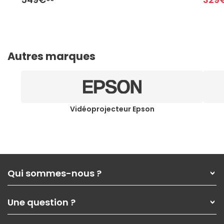
Autres marques
Vidéoprojecteur Epson
Qui sommes-nous ?
Qui sommes-nous ?
Une question ?
Nos services
Les magasins Materiel.net