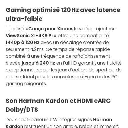
Gaming optimisé 120 Hz avec latence
ultra-faible
Labellisé
« Conçu pour Xbox »
, le vidéoprojecteur
ViewSonic X1-4KB Pro
offre une compatibilité
1440p à 120 Hz
avec un décalage d’entrée de
seulement 4,2 ms. Ce temps de réponse rapide
combiné à une fréquence de rafraîchissement
élevée
jusqu’à 240 Hz
en Full HD garantit une fluidité
exceptionnelle pour les jeux d’action, de sport ou de
course. Idéal pour les consoles next-gen ou les PC
gaming exigeants.
Son Harman Kardon et HDMI eARC
Dolby/DTS
Deux haut-parleurs 6 W intégrés signés
Harman
Kardon
restituent un son ample, précis et immersif.