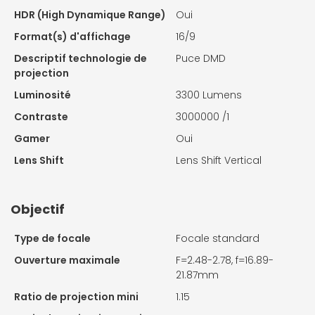
HDR (High Dynamique Range)
Oui
Format(s) d'affichage
16/9
Descriptif technologie de
Puce DMD
projection
Luminosité
3300 Lumens
Contraste
3000000 /1
Gamer
Oui
Lens Shift
Lens Shift Vertical
Objectif
Type de focale
Focale standard
Ouverture maximale
F=2.48-2.78, f=16.89-
21.87mm
Ratio de projection mini
1.15