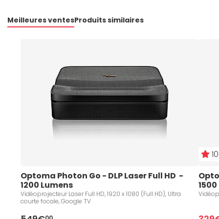
Meilleures ventes
Produits similaires
10
Optoma Photon Go - DLP Laser Full HD  - 
Optom
1200 Lumens 
1500
Vidéoprojecteur Laser Full HD, 1920 x 1080 (Full HD), Ultra
Vidéopr
courte focale, Google TV
549€
329
00