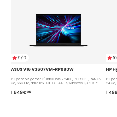
9/10
10
ASUS V16 V3607VM-RP080W
HP H
PC portable gamer 16", Intel Core 7 240H, RTX 5060, RAM 32
PC port
Go, SSD 1 To, dalle IPS Full HD+ 144 Hz, Windows 11, AZERTY
24 Go, 
1 649€
1 49
95