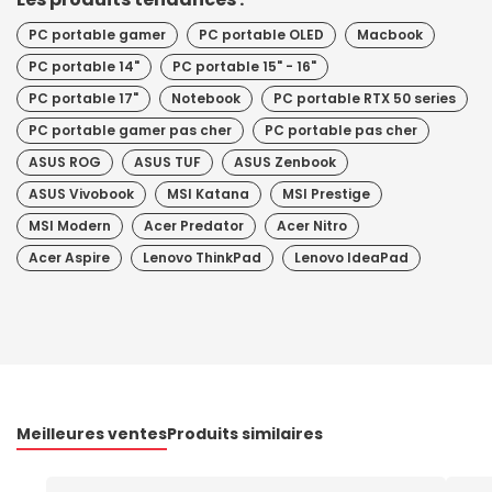
PC portable gamer
PC portable OLED
Macbook
PC portable 14"
PC portable 15" - 16"
PC portable 17"
Notebook
PC portable RTX 50 series
PC portable gamer pas cher
PC portable pas cher
ASUS ROG
ASUS TUF
ASUS Zenbook
ASUS Vivobook
MSI Katana
MSI Prestige
MSI Modern
Acer Predator
Acer Nitro
Acer Aspire
Lenovo ThinkPad
Lenovo IdeaPad
Meilleures ventes
Produits similaires