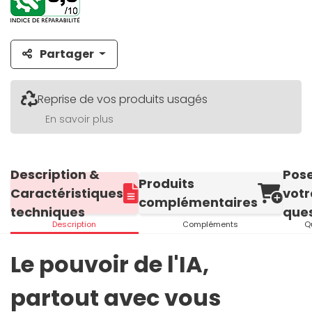
Partager
Reprise de vos produits usagés
En savoir plus
Description &
Pos
Produits
Caractéristiques
votr
complémentaires
techniques
ques
Description
Compléments
Q
Le pouvoir de l'IA,
partout avec vous