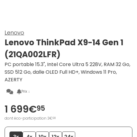
Lenovo
Lenovo ThinkPad X9-14 Gen 1
(21QA002LFR)
PC portable 15.3", Intel Core Ultra 5 228V, RAM 32 Go,
SSD 512 Go, dalle OLED Full HD+, Windows 11 Pro,
AZERTY
Prix ↓
1 699€
95
dont éco-participation 3€
98
3x
4x
10x
12x
24x