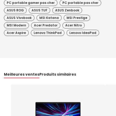
PC portable gamer pas cher
PC portable pas cher
ASUS ROG
ASUS TUF
ASUS Zenbook
ASUS Vivobook
MSI Katana
MSI Prestige
MSI Modern
Acer Predator
Acer Nitro
Acer Aspire
Lenovo ThinkPad
Lenovo IdeaPad
Meilleures ventes
Produits similaires