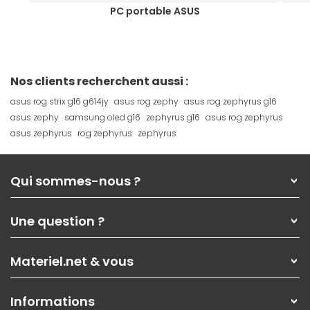
PC portable ASUS
Nos clients recherchent aussi :
asus rog strix g16 g614jy
asus rog zephy
asus rog zephyrus g16
asus zephy
samsung oled g16
zephyrus g16
asus rog zephyrus
asus zephyrus
rog zephyrus
zephyrus
Qui sommes-nous ?
Qui sommes-nous ?
Une question ?
Nos services
Les magasins Materiel.net
Rubrique d'aide / FAQ
Nos solutions pour les pros
Materiel.net & vous
Paiement, livraison
Contactez-nous
Garanties
,
Pack Zen
On répare votre PC portable
SAV, demander un retour
Informations
On rachète votre carte graphique
Informations