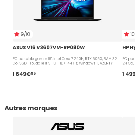
9/10
10
ASUS V16 V3607VM-RP080W
HP H
PC portable gamer 16", Intel Core 7 240H, RTX 5060, RAM 32
PC port
Go, SSD 1 To, dalle IPS Full HD+ 144 Hz, Windows 11, AZERTY
24 Go, 
1 649€
1 49
95
Autres marques