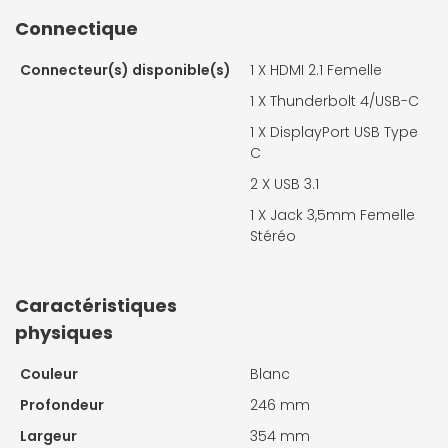
Connectique
Connecteur(s) disponible(s)
1 X
HDMI 2.1 Femelle
1 X
Thunderbolt 4/USB-C
1 X
DisplayPort USB Type
C
2 X
USB 3.1
1 X
Jack 3,5mm Femelle
Stéréo
Caractéristiques
physiques
Couleur
Blanc
Profondeur
246 mm
Largeur
354 mm