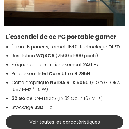
L'essentiel de ce PC portable gamer
Écran
16 pouces
, format
16:10
, technologie
OLED
Résolution
WQXGA
(2560 x 1600 pixels)
Fréquence de rafraîchissement
240 Hz
Processeur
Intel Core Ultra 9 285H
Carte graphique
NVIDIA RTX 5060
(8 Go GDDR7,
1687 MHz / 115 W)
32 Go
de RAM DDR5 (1 x 32 Go, 7467 MHz)
Stockage
SSD
1 To
Voir toutes les caractéristiques