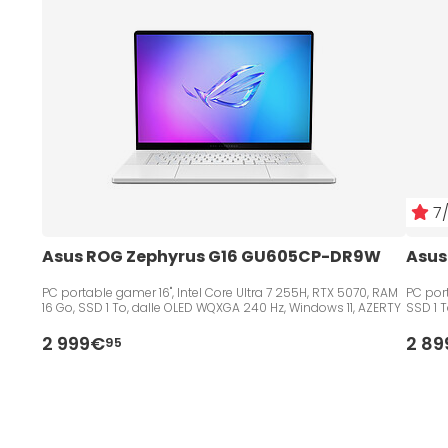
7/
Asus ROG Zephyrus G16 GU605CP-DR9W
Asus
PC portable gamer 16", Intel Core Ultra 7 255H, RTX 5070, RAM
PC port
16 Go, SSD 1 To, dalle OLED WQXGA 240 Hz, Windows 11, AZERTY
SSD 1 T
2 999€
2 8
95