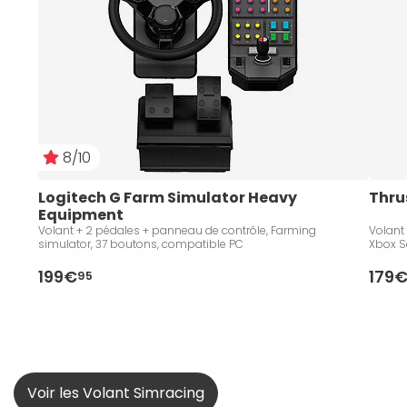
8/10
Logitech G Farm Simulator Heavy 
Thru
Equipment
Volant + 2 pédales + panneau de contrôle, Farming
Volant
simulator, 37 boutons, compatible PC
Xbox S
199€
179
95
Voir les Volant Simracing