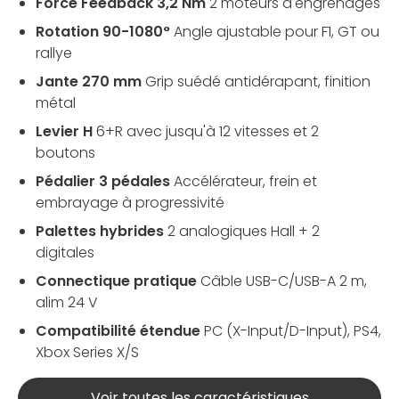
Force Feedback 3,2 Nm
2 moteurs d'engrenages
Rotation 90-1080°
Angle ajustable pour F1, GT ou
rallye
Jante 270 mm
Grip suédé antidérapant, finition
métal
Levier H
6+R avec jusqu'à 12 vitesses et 2
boutons
Pédalier 3 pédales
Accélérateur, frein et
embrayage à progressivité
Palettes hybrides
2 analogiques Hall + 2
digitales
Connectique pratique
Câble USB-C/USB-A 2 m,
alim 24 V
Compatibilité étendue
PC (X-Input/D-Input), PS4,
Xbox Series X/S
Voir toutes les caractéristiques