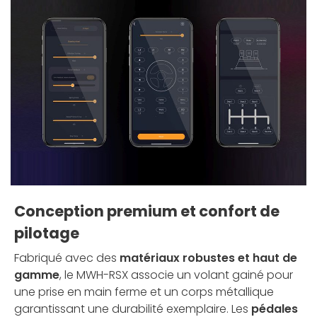
Conception premium et confort de
pilotage
Fabriqué avec des
matériaux robustes et haut de
gamme
, le MWH-RSX associe un volant gainé pour
une prise en main ferme et un corps métallique
garantissant une durabilité exemplaire. Les
pédales