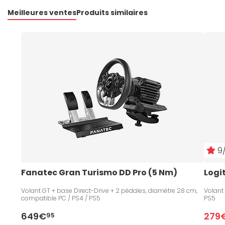
Meilleures ventes
Produits similaires
9/
Fanatec Gran Turismo DD Pro (5 Nm)
Logi
Volant GT + base Direct-Drive + 2 pédales, diamètre 28 cm,
Volant
compatible PC / PS4 / PS5
PS5
649€
279
95