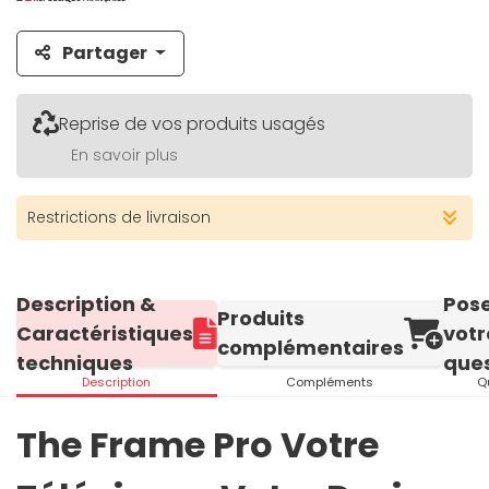
Partager
Reprise de vos produits usagés
En savoir plus
Restrictions de livraison
Description &
Pos
Produits
Caractéristiques
votr
complémentaires
techniques
ques
Description
Compléments
Q
The Frame Pro Votre