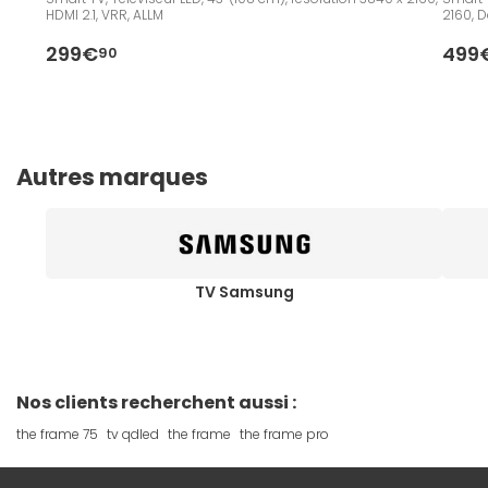
HDMI 2.1, VRR, ALLM
2160, D
299€
499
90
Autres marques
TV Samsung
Nos clients recherchent aussi :
the frame 75
tv qdled
the frame
the frame pro