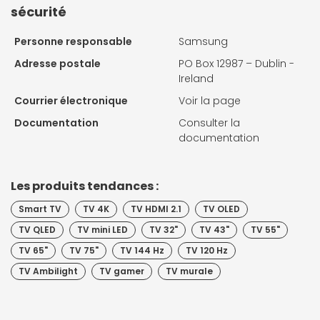
sécurité
Personne responsable
Samsung
Adresse postale
PO Box 12987 – Dublin -
Ireland
Courrier électronique
Voir la page
Documentation
Consulter la
documentation
Les produits tendances :
Smart TV
TV 4K
TV HDMI 2.1
TV OLED
TV QLED
TV mini LED
TV 32"
TV 43"
TV 55"
TV 65"
TV 75"
TV 144 Hz
TV 120 Hz
TV Ambilight
TV gamer
TV murale