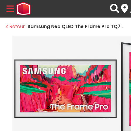
MENU
Retour
Samsung Neo QLED The Frame Pro TQ75LS03FW - TV QLED 4K UHD HDR - 189 cm