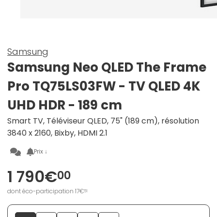
Samsung
Samsung Neo QLED The Frame
Pro TQ75LS03FW - TV QLED 4K
UHD HDR - 189 cm
Smart TV, Téléviseur QLED, 75" (189 cm), résolution
3840 x 2160, Bixby, HDMI 2.1
Prix ↓
1 790€
00
dont éco-participation 17€
51