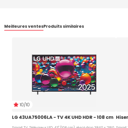
Meilleures ventes
Produits similaires
10/10
LG 43UA75006LA - TV 4K UHD HDR - 108 cm   
Hise
Smart TV, Téléviseur LED, 43" (108 cm), résolution 3840 x 2160,
Smart T