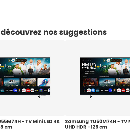
e, découvrez nos suggestions
5M74H - TV Mini LED 4K 
Samsung TU50M74H - TV Mi
38 cm
UHD HDR - 125 cm