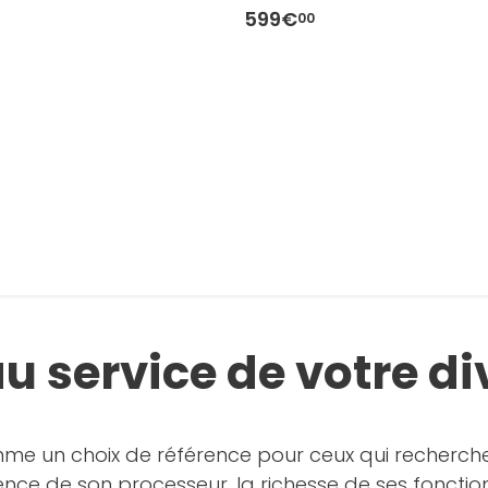
599€
00
au service de votre d
me un choix de référence pour ceux qui recherc
igence de son processeur, la richesse de ses foncti