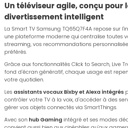
Un téléviseur agile, conçu pour l
divertissement intelligent
La Smart TV Samsung TQ65Q7F4A repose sur l'i
une plateforme moderne qui centralise toutes v
streaming, vos recommandations personnalisée
préférés.
Grâce aux fonctionnalités Click to Search, Live T
fond d'écran génératif, chaque usage est repe
votre quotidien.
Les
assistants vocaux Bixby et Alexa intégrés
p
contrôler votre TV à la voix, d'accéder à des serv
gérer vos objets connectés via SmartThings.
Avec son
hub Gaming
intégré et ses modes dédié
convient aussi bien aux cinéphiles qu'aux gamers