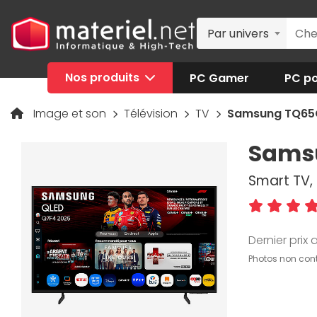
Par univers
Nos produits
PC Gamer
PC po
Image et son
Télévision
TV
Samsung TQ65Q
Samsu
Smart TV, 
Dernier prix a
Photos non cont