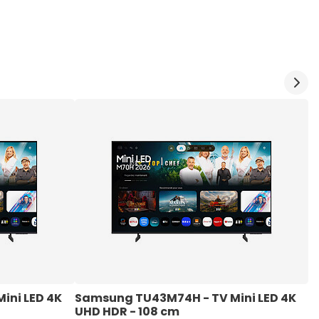
ni LED 4K 
Samsung TU43M74H - TV Mini LED 4K 
S
UHD HDR - 108 cm
T