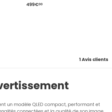
d
499€
4
00
1
Avis clients
ivertissement
hent un modèle QLED compact, performant et
onnalités connectées et la qualité de son image