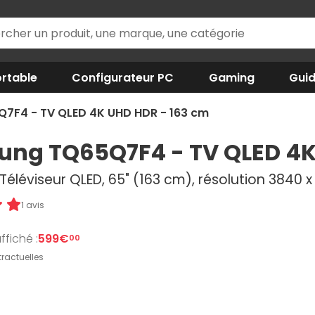
rtable
Configurateur PC
Gaming
Gui
7F4 - TV QLED 4K UHD HDR - 163 cm
ng TQ65Q7F4 - TV QLED 4K
Téléviseur QLED, 65" (163 cm), résolution 3840 x 
1 avis
ffiché :
599€
00
ractuelles