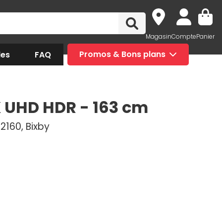
Magasin
Compte
Panier
des
FAQ
Promos & Bons plans
 UHD HDR - 163 cm
2160, Bixby