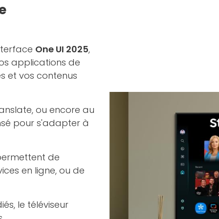
e
nterface
One UI 2025
,
os applications de
s et vos contenus
ranslate, ou encore au
nsé pour s'adapter à
ermettent de
ices en ligne, ou de
s, le téléviseur
.