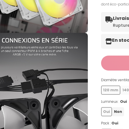
dont éco-partic
Livrai
Ruptur
En sto
Diamètre ventila
120 mm
14
Lumineux :
Oui
Oui
Non
Pack :
Oui