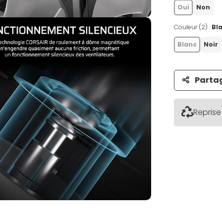
Oui
Non
Couleur (2) :
Bl
Blanc
Noir
Parta
Reprise