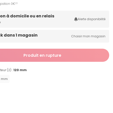
ipation 0€
13
son à domicile ou en relais
Alerte disponibilité
e
ck dans 1 magasin
Choisir mon magasin
Produit en rupture
teur (2) :
120 mm
0 mm