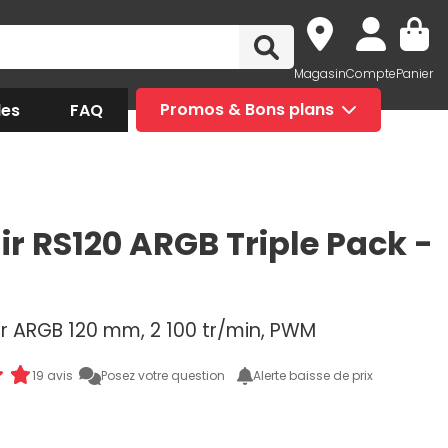
Magasin
Compte
Panier
des
FAQ
Promos & Bons plans
ir RS120 ARGB Triple Pack -
ur ARGB 120 mm, 2 100 tr/min, PWM
19 avis
Posez votre question
Alerte baisse de prix