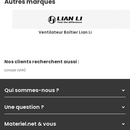
Autres marques
Ventilateur Boîtier Lian Li
Nos clients recherchent aussi :
corsair rs140
Qui sommes-nous ?
Qui sommes-nous ?
Une question ?
Nos services
Les magasins Materiel.net
Rubrique d'aide / FAQ
Nos solutions pour les pros
Materiel.net & vous
Paiement, livraison
Contactez-nous