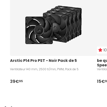
10
Arctic P14 Pro PST - Noir Pack de 5
be q
Spee
Ventilateur 140 mm, 2500 tr/min, PWM, Pack de 5
Ventil
39€
15€
95
9