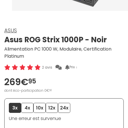
ASUS
Asus ROG Strix 1000P - Noir
Alimentation PC 1000 W, Modulaire, Certification
Platinum
Prix ↓
2 avis
269€
95
dont éco-participation 0€
50
3x
4x
10x
12x
24x
Une erreur est survenue