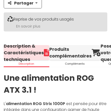
Partager
Reprise de vos produits usagés
En savoir plus
Description &
Pos
Produits
Caractéristiques
votr
complémentaires
techniques
ques
Description
Compléments
Q
Une alimentation ROG
ATX 3.1 !
L'
alimentation ROG Strix 1000P
est pensée pour être
intégrée dans une configuration gamer de haute