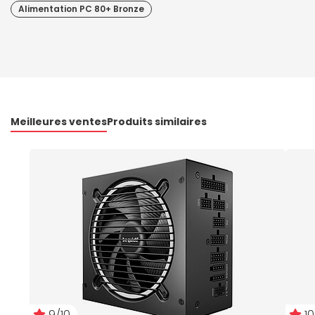
Alimentation PC 80+ Bronze
Meilleures ventes
Produits similaires
9/10
10