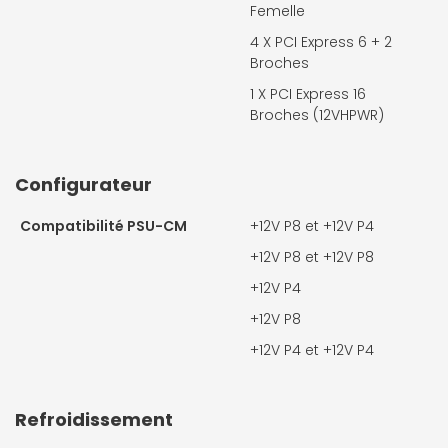
Femelle
4 X
PCI Express 6 + 2
Broches
1 X
PCI Express 16
Broches (12VHPWR)
Configurateur
Compatibilité PSU-CM
+12V P8 et +12V P4
+12V P8 et +12V P8
+12V P4
+12V P8
+12V P4 et +12V P4
Refroidissement