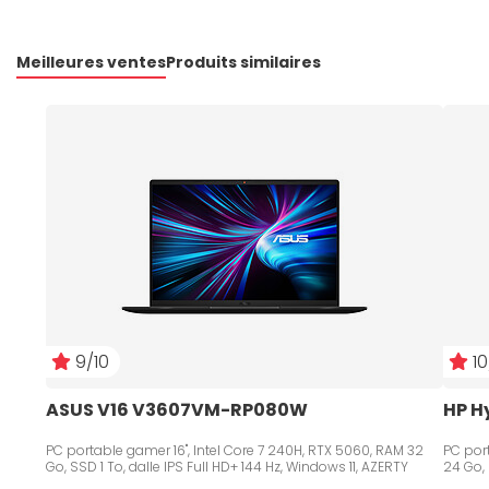
Meilleures ventes
Produits similaires
9/10
10
ASUS V16 V3607VM-RP080W
HP H
PC portable gamer 16", Intel Core 7 240H, RTX 5060, RAM 32
PC port
Go, SSD 1 To, dalle IPS Full HD+ 144 Hz, Windows 11, AZERTY
24 Go, 