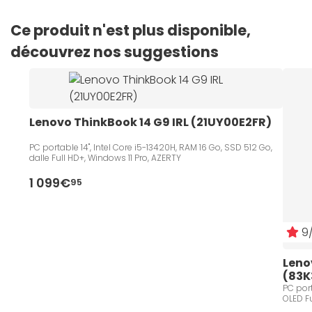
Ce produit n'est plus disponible,
découvrez nos suggestions
Lenovo ThinkBook 14 G9 IRL (21UY00E2FR)
PC portable 14", Intel Core i5-13420H, RAM 16 Go, SSD 512 Go,
dalle Full HD+, Windows 11 Pro, AZERTY
1 099€
95
9/
Leno
(83K
PC port
OLED Fu