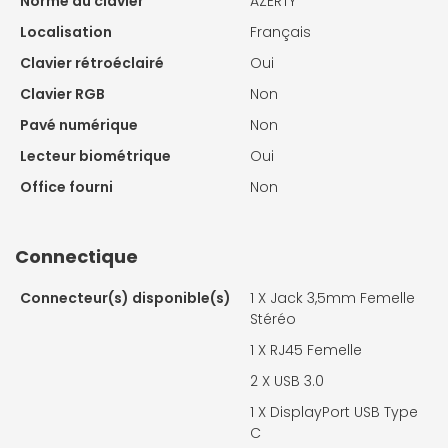
Norme du clavier
AZERTY
Localisation
Français
Clavier rétroéclairé
Oui
Clavier RGB
Non
Pavé numérique
Non
Lecteur biométrique
Oui
Office fourni
Non
Connectique
Connecteur(s) disponible(s)
1 X
Jack 3,5mm Femelle
Stéréo
1 X
RJ45 Femelle
2 X
USB 3.0
1 X
DisplayPort USB Type
C