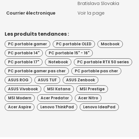
Bratislava Slovakia
Courrier électronique
Voir la page
Les produits tendances :
PC portable gamer
PC portable OLED
Macbook
PC portable 14"
PC portable 15" - 16"
PC portable 17"
Notebook
PC portable RTX 50 series
PC portable gamer pas cher
PC portable pas cher
ASUS ROG
ASUS TUF
ASUS Zenbook
ASUS Vivobook
MSI Katana
MSI Prestige
MSI Modern
Acer Predator
Acer Nitro
Acer Aspire
Lenovo ThinkPad
Lenovo IdeaPad