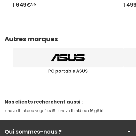
1 649€
1 49
95
Autres marques
PC portable ASUS
Nos clients recherchent aussi :
lenovo thinkboo yoga 14s i5
lenovo thinkbook 16 g6 irl
Qui sommes-nous ?