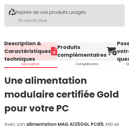
Reprise de vos produits usagés
En savoir plus
Description &
Pos
Produits
Caractéristiques
votr
complémentaires
techniques
ques
Description
Compléments
Q
Une alimentation
modulaire certifiée Gold
pour votre PC
Avec son
alimentation MAG A1250GL PCIE5
, MSI se