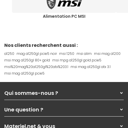
Alimentation PC MSI
Nos clients recherchent aussi :
a1250
mag a1250gl pcie5 noir
msi 1250
msi alim
msi mag a1200
msi mag a1250gl 80+ gold
msi mpg a1250gl gold pcie5
msi%20mag%20a1250gl%20atx%203.1
msi mag a1250gl atx 3.1
msi mag a1250gl pcie5
Qui sommes-nous ?
Qui sommes-nous ?
Une question ?
Nos services
Les magasins Materiel.net
Rubrique d'aide / FAQ
Nos solutions pour les pros
Materiel.net & vous