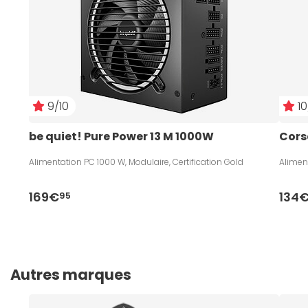
9/10
10
be quiet! Pure Power 13 M 1000W
Cors
Alimentation PC 1000 W, Modulaire, Certification Gold
Aliment
169€
134
95
Autres marques