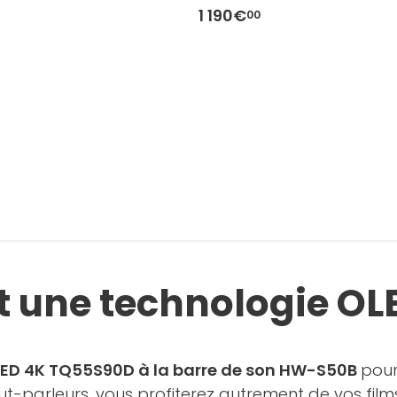
1 190€
00
et une technologie O
OLED 4K TQ55S90D à la barre de son HW-S50B
pour
aut-parleurs, vous profiterez autrement de vos fil