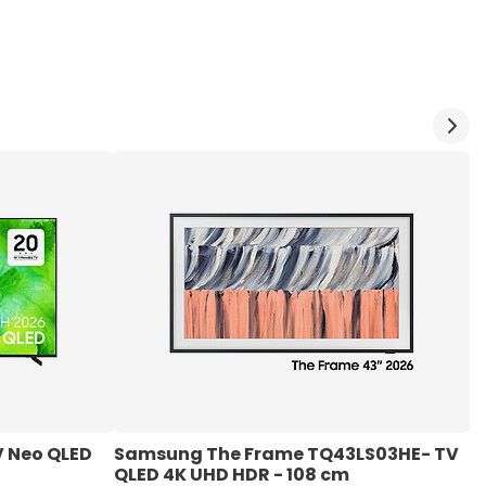
 Neo QLED 
Samsung The Frame TQ43LS03HE- TV 
S
QLED 4K UHD HDR - 108 cm
U