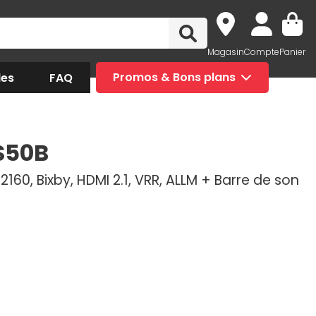
Magasin
Compte
Panier
des
FAQ
Promos & Bons plans
S50B
2160, Bixby, HDMI 2.1, VRR, ALLM + Barre de son