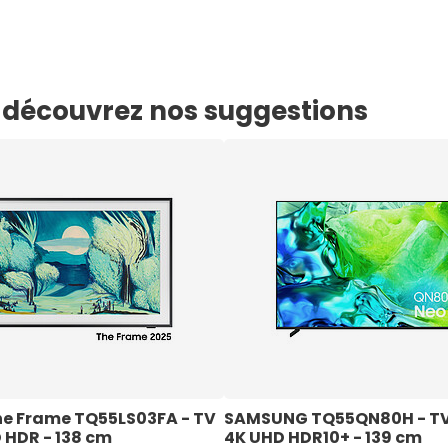
e, découvrez nos suggestions
 Frame TQ55LS03FA - TV 
SAMSUNG TQ55QN80H - TV
 HDR - 138 cm
4K UHD HDR10+ - 139 cm