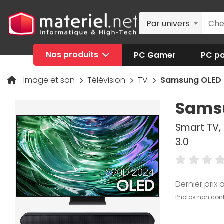
Par univers
Nos produits
PC Gamer
PC po
Image et son
Télévision
TV
Samsung OLED
Sams
Smart TV, 
3.0
Dernier prix a
Photos non cont