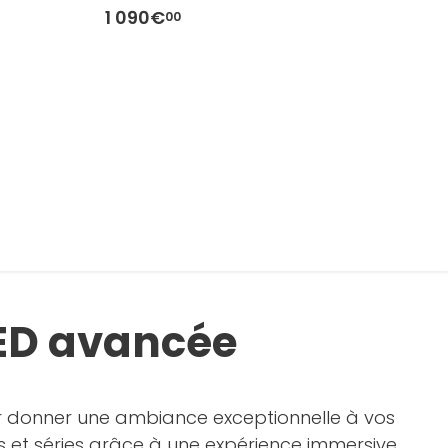
1 090€
1
00
LED avancée
 donner une ambiance exceptionnelle à vos
ms et séries grâce à une expérience immersive